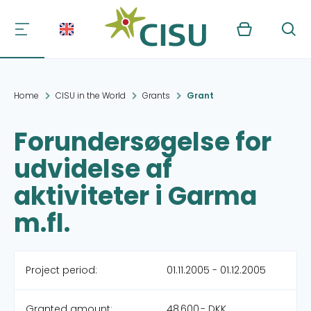
Kurv
Søg
Home
CISU in the World
Grants
Grant
Forundersøgelse for
udvidelse af
aktiviteter i Garma
m.fl.
Project period:
01.11.2005 - 01.12.2005
Granted amount:
48,600,- DKK