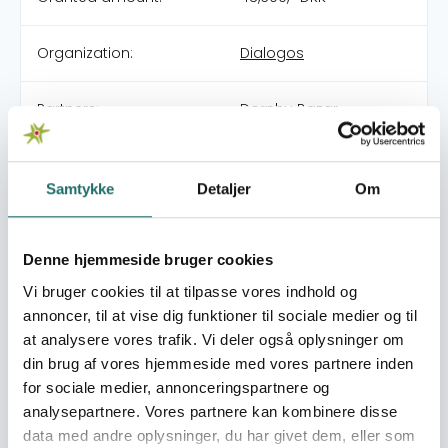
Organization:
Dialogos
Partners:
Dorphu Bazar
SalleriNEPAL
Young Star Club (YSC)
Samtykke
Detaljer
Om
Pool:
Civilsamfundspuljen
Denne hjemmeside bruger cookies
Grant type:
Afsluttende
projektformulering
Vi bruger cookies til at tilpasse vores indhold og
annoncer, til at vise dig funktioner til sociale medier og til
at analysere vores trafik. Vi deler også oplysninger om
Efforts take place in:
Nepal
din brug af vores hjemmeside med vores partnere inden
for sociale medier, annonceringspartnere og
Resume
analysepartnere. Vores partnere kan kombinere disse
Ansøgningen omhandler en videreførelse af et aktuelt
data med andre oplysninger, du har givet dem, eller som