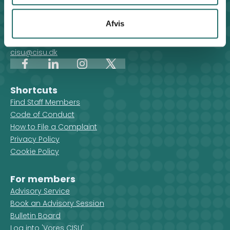
Contact
For general enquiries, you can reach the secretariat on
Afvis
weekdays from 10 am till 2 pm at:
+45 8612 0342
cisu@cisu.dk
Facebook
LinkedIn
Instagram
X
Shortcuts
Find Staff Members
Code of Conduct
How to File a Complaint
Privacy Policy
Cookie Policy
For members
Advisory Service
Book an Advisory Session
Bulletin Board
Log into 'Vores CISU'