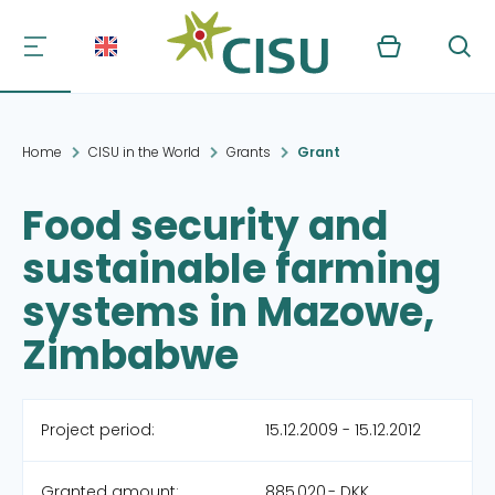
Kurv
Søg
Home
CISU in the World
Grants
Grant
Food security and
sustainable farming
systems in Mazowe,
Zimbabwe
Project period:
15.12.2009 - 15.12.2012
Granted amount:
885,020,- DKK