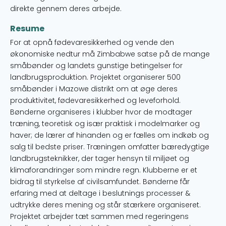
direkte gennem deres arbejde.
Resume
For at opnå fødevaresikkerhed og vende den
økonomiske nedtur må Zimbabwe satse på de mange
småbønder og landets gunstige betingelser for
landbrugsproduktion. Projektet organiserer 500
småbønder i Mazowe distrikt om at øge deres
produktivitet, fødevaresikkerhed og leveforhold.
Bønderne organiseres i klubber hvor de modtager
træning, teoretisk og især praktisk i modelmarker og
haver; de lærer af hinanden og er fælles om indkøb og
salg til bedste priser. Træningen omfatter bæredygtige
landbrugsteknikker, der tager hensyn til miljøet og
klimaforandringer som mindre regn. Klubberne er et
bidrag til styrkelse af civilsamfundet. Bønderne får
erfaring med at deltage i beslutnings processer &
udtrykke deres mening og står stærkere organiseret.
Projektet arbejder tæt sammen med regeringens