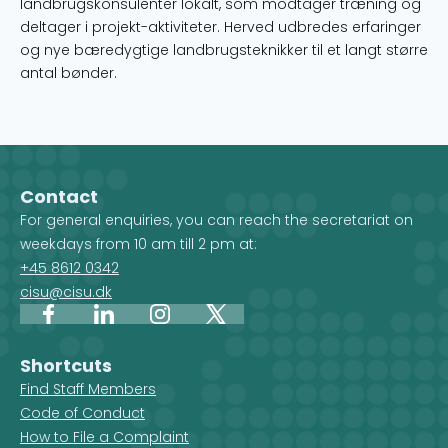
landbrugskonsulenter lokalt, som modtager træning og
deltager i projekt-aktiviteter. Herved udbredes erfaringer
og nye bæredygtige landbrugsteknikker til et langt større
antal bønder.
Contact
For general enquiries, you can reach the secretariat on
weekdays from 10 am till 2 pm at:
+45 8612 0342
cisu@cisu.dk
Facebook
LinkedIn
Instagram
X
Shortcuts
Find Staff Members
Code of Conduct
How to File a Complaint