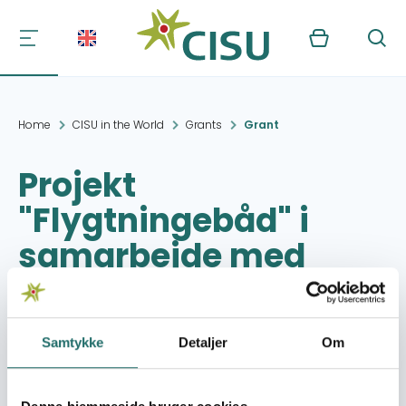
Kurv
Søg
Home
CISU in the World
Grants
Grant
Projekt
"Flygtningebåd" i
samarbejde med
Levende Hav
Samtykke
Detaljer
Om
Project period:
01.06.2010 - 31.12.2010
Granted amount:
5,000,- DKK