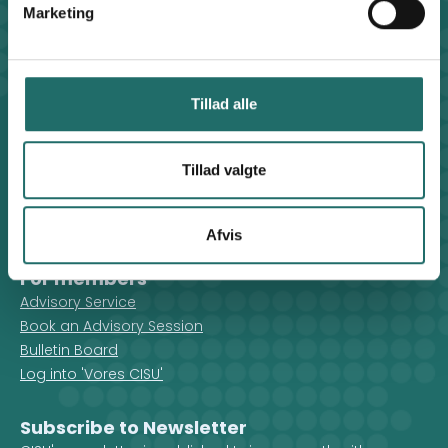
+45 8612 0342
Marketing
cisu@cisu.dk
Facebook
LinkedIn
Instagram
X
Shortcuts
Tillad alle
Find Staff Members
Code of Conduct
Tillad valgte
How to File a Complaint
Privacy Policy
Cookie Policy
Afvis
For members
Advisory Service
Book an Advisory Session
Bulletin Board
Log into 'Vores CISU'
Subscribe to Newsletter