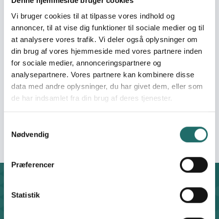
Denne hjemmeside bruger cookies
Vi bruger cookies til at tilpasse vores indhold og
Organization:
STS International
annoncer, til at vise dig funktioner til sociale medier og til
Solidarity
at analysere vores trafik. Vi deler også oplysninger om
din brug af vores hjemmeside med vores partnere inden
for sociale medier, annonceringspartnere og
Pool:
Oplysningspuljen
analysepartnere. Vores partnere kan kombinere disse
data med andre oplysninger, du har givet dem, eller som
Grant type:
Oplysningsaktivitet
de har indsamlet fra din brug af deres tjenester.
Efforts take place in:
Denmark
Samtykkevalg
Nødvendig
Præferencer
Contact
Statistik
For general enquiries, you can reach the secretariat on
weekdays from 10 am till 2 pm at: