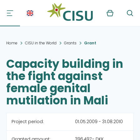
Kurv
Søg
Home
CISU in the World
Grants
Grant
Capacity building in
the fight against
female genital
mutilation in Mali
Project period:
01.05.2009 - 31.08.2010
Granted amount:
396,497,- DKK