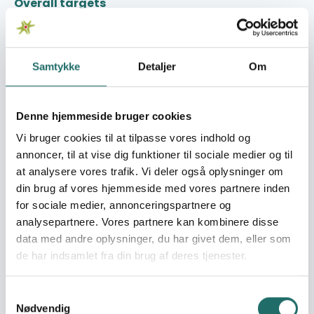
Overall targets
At øge kapaciteten hos ansatte i sundhedsvæsen,
lokale organisationer og BØRNEfonden til at kunne
gennemføre oplysningsarbejde om negative
Samtykke
Detaljer
Om
sundhedsmæssige konsekvenser af kvindelig
omskæring i fem sundheds distrikter i Mali.
Immediate targets
Denne hjemmeside bruger cookies
'- Gennem træning at kapacitetsopbygge 50 ledere af
Vi bruger cookies til at tilpasse vores indhold og
kvindeorganisationer, 25 ung-til-ung rådgivere fra
annoncer, til at vise dig funktioner til sociale medier og til
ungdomsorganisationer samt 150 sundhedsarbejdere til
at analysere vores trafik. Vi deler også oplysninger om
at kunne gennemføre oplysningsaktiviteter om kvindelig
din brug af vores hjemmeside med vores partnere inden
omskæring. - Gennem kapacitetsopbygning for ansatte
for sociale medier, annonceringspartnere og
på BØRNEfonden´s nationale kontor at skabe ramme for
analysepartnere. Vores partnere kan kombinere disse
at der udvikles en specifik politik og handleplan i relation
data med andre oplysninger, du har givet dem, eller som
til bekæmpelsen af kvindelig omskæring i Mali. -
de har indsamlet fra din brug af deres tjenester.
Optrykning og uddeling af undervisningsmateriale om
kvindelig omskæring til de trænede personer.
Samtykkevalg
Target groups
Nødvendig