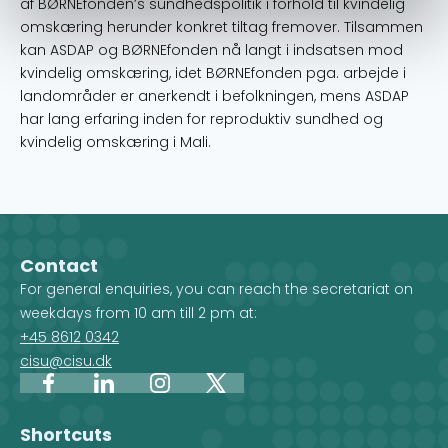
af BØRNEfonden’s sundhedspolitik i forhold til kvindelig
omskæring herunder konkret tiltag fremover. Tilsammen
kan ASDAP og BØRNEfonden nå langt i indsatsen mod
kvindelig omskæring, idet BØRNEfonden pga. arbejde i
landområder er anerkendt i befolkningen, mens ASDAP
har lang erfaring inden for reproduktiv sundhed og
kvindelig omskæring i Mali.
Contact
For general enquiries, you can reach the secretariat on
weekdays from 10 am till 2 pm at:
+45 8612 0342
cisu@cisu.dk
Facebook
LinkedIn
Instagram
X
Shortcuts