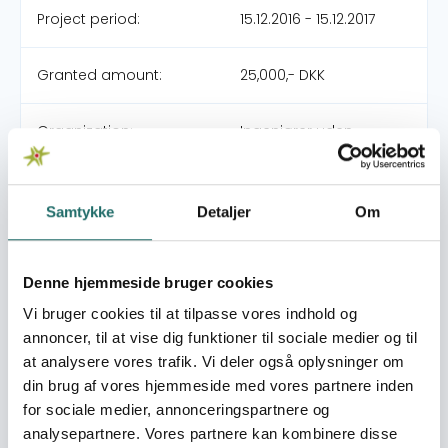
Project period:
15.12.2016 - 15.12.2017
Granted amount:
25,000,- DKK
Organization:
Ingeniører uden
Grænser (IUG)
Pool:
Oplysningspuljen
Samtykke
Detaljer
Om
Grant type:
Oplysningsaktivitet
Denne hjemmeside bruger cookies
Vi bruger cookies til at tilpasse vores indhold og
Efforts take place in:
Denmark
annoncer, til at vise dig funktioner til sociale medier og til
at analysere vores trafik. Vi deler også oplysninger om
Resume
din brug af vores hjemmeside med vores partnere inden
Der søges om støtte til produktion af en kort
for sociale medier, annonceringspartnere og
oplysningsvideo om Ingeniører uden Grænsers
analysepartnere. Vores partnere kan kombinere disse