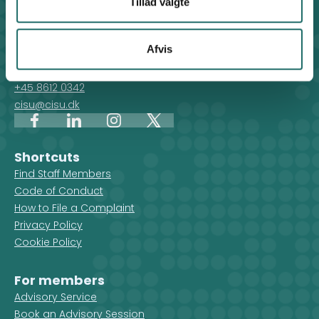
Tillad valgte
Contact
Afvis
For general enquiries, you can reach the secretariat on
weekdays from 10 am till 2 pm at:
+45 8612 0342
cisu@cisu.dk
Facebook
LinkedIn
Instagram
X
Shortcuts
Find Staff Members
Code of Conduct
How to File a Complaint
Privacy Policy
Cookie Policy
For members
Advisory Service
Book an Advisory Session