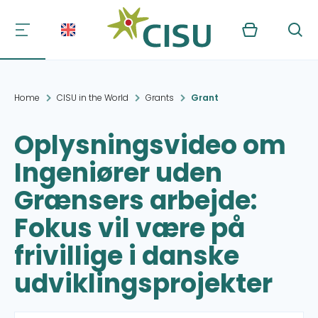
Kurv
Søg
Home
CISU in the World
Grants
Grant
Oplysningsvideo om
Ingeniører uden
Grænsers arbejde:
Fokus vil være på
frivillige i danske
udviklingsprojekter