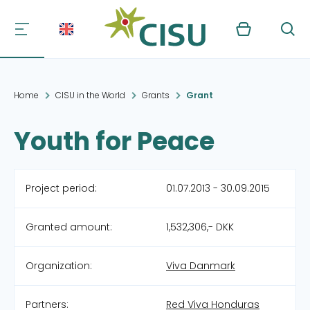
Kurv
Søg
Home
CISU in the World
Grants
Grant
Youth for Peace
Project period:
01.07.2013 - 30.09.2015
Granted amount:
1,532,306,- DKK
Organization:
Viva Danmark
Partners:
Red Viva Honduras