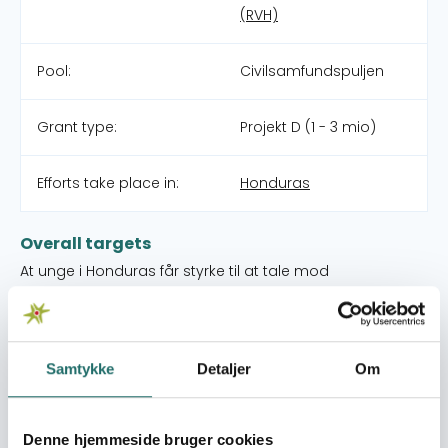
(RVH)
Pool:
Civilsamfundspuljen
Grant type:
Projekt D (1 - 3 mio)
Efforts take place in:
Honduras
Overall targets
At unge i Honduras får styrke til at tale mod
ungdomsvold og engagere sig i voldsforebyggelse i 30
lokalsamfund.
Immediate targets
Samtykke
Detaljer
Om
1) At 1500 unge kender deres rettigheder og kan tale for
’nej til vold’. 2) At institutionsunge i risikogruppen bliver
uafhængige voksne via deltagelse i sociale netværk og
Denne hjemmeside bruger cookies