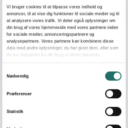
jobmuligheder. 3) at 10.000 unge og børn har
Vi bruger cookies til at tilpasse vores indhold og
promoveret fredskultur ved at deltage i bevidstgørelse
annoncer, til at vise dig funktioner til sociale medier og til
og fortalerarbejde.
at analysere vores trafik. Vi deler også oplysninger om
Target groups
din brug af vores hjemmeside med vores partnere inden
Primær målgruppe: 150 ungdomsledere (75 piger og 75
for sociale medier, annonceringspartnere og
drenge), som lærer at træne børn og unge ikke-voldelig
analysepartnere. Vores partnere kan kombinere disse
adfærd og i at blive ambassadører for fred i deres
data med andre oplysninger, du har givet dem, eller som
lokalsamfund. Sekundær målgruppe: 10.000 børn og
de har indsamlet fra din brug af deres tjenester.
unge i ungdomsledernes lokalsamfund.
Samtykkevalg
Resume
Nødvendig
Projektets formål er at gøre udsatte unge i Honduras i
stand til at gøre sig gældende i lokalsamfundet som
aktive samfundsborgere, der fremmer en anti-volds-
Præferencer
kultur. Den primære målgruppe er 150 unge ledere, som
gennemgår træning i, hvordan man fremmer en ikke-
Statistik
volds kultur blandt unge og børn, samt hvordan man
laver kampagner, fortalervirksomhed og bruger medier
til at fremme fredsbudskaber. De unge ledere træner