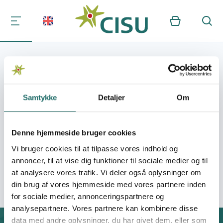
Kurv
Søg
Home
CISU in the World
Partners
Partner
Angoza
Samtykke
Detaljer
Om
Denne hjemmeside bruger cookies
Contact:
Zanzibar road, Fumba
Vi bruger cookies til at tilpasse vores indhold og
annoncer, til at vise dig funktioner til sociale medier og til
Organisation:
IUP International
at analysere vores trafik. Vi deler også oplysninger om
din brug af vores hjemmeside med vores partnere inden
for sociale medier, annonceringspartnere og
analysepartnere. Vores partnere kan kombinere disse
data med andre oplysninger, du har givet dem, eller som