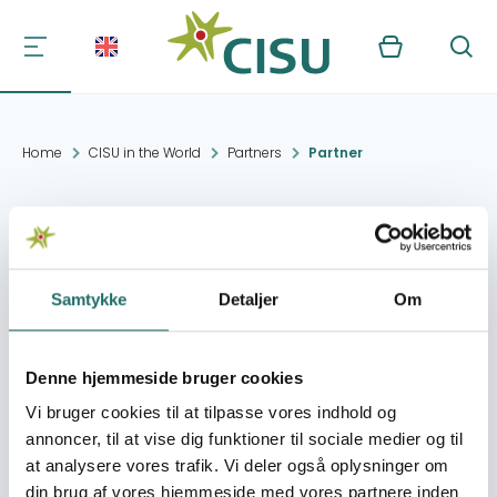
Kurv
Søg
Home
CISU in the World
Partners
Partner
Independent School
Teachers Trade Union
(ISTT)
Samtykke
Detaljer
Om
Denne hjemmeside bruger cookies
Contact:
81-badre street-
Hadayek Al-quba
Vi bruger cookies til at tilpasse vores indhold og
Cairo
annoncer, til at vise dig funktioner til sociale medier og til
at analysere vores trafik. Vi deler også oplysninger om
din brug af vores hjemmeside med vores partnere inden