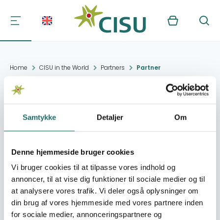
Kurv
Søg
Home
CISU in the World
Partners
Partner
African Development
Programme
Samtykke
Detaljer
Om
Denne hjemmeside bruger cookies
Contact:
#.#. ### ## ####,
###########,
Vi bruger cookies til at tilpasse vores indhold og
#####
annoncer, til at vise dig funktioner til sociale medier og til
at analysere vores trafik. Vi deler også oplysninger om
Organisation:
Socialpolitisk Forening
din brug af vores hjemmeside med vores partnere inden
for sociale medier, annonceringspartnere og