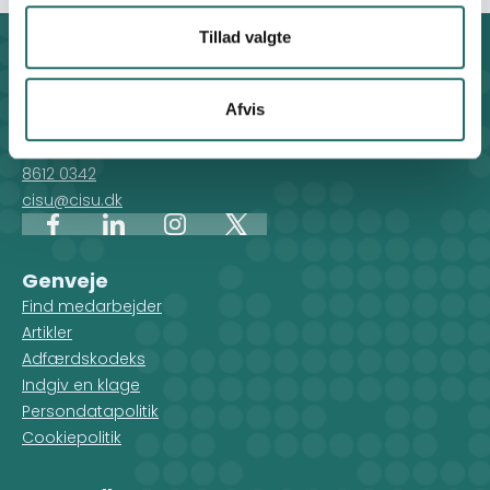
Tillad valgte
Kontakt
CISU - Civilsamfund i Udvikling
Afvis
Klosterport 4x, 8000 Aarhus
Kontakt sekretariatet på hverdage kl. 10-14 på:
8612 0342
cisu@cisu.dk
Facebook
LinkedIn
Instagram
X
Genveje
Find medarbejder
Artikler
Adfærdskodeks
Indgiv en klage
Persondatapolitik
Cookiepolitik