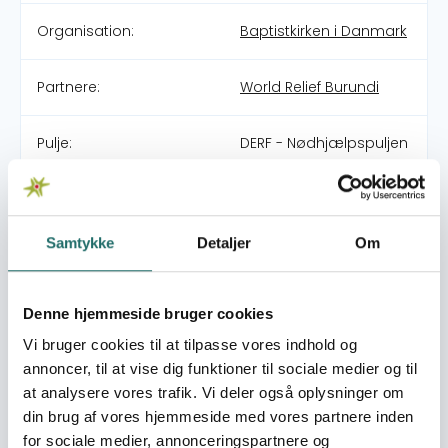
Organisation:
Baptistkirken i Danmark
Partnere:
World Relief Burundi
Pulje:
DERF - Nødhjælpspuljen
Indsatsområde:
24-005-RO Flooding in
East Africa Region
Samtykke
Detaljer
Om
World goals:
Mål 2: Stop sult
Mål 6: Rent vand og
Denne hjemmeside bruger cookies
sanitet
Vi bruger cookies til at tilpasse vores indhold og
Mål 13: Klimaindsats
annoncer, til at vise dig funktioner til sociale medier og til
at analysere vores trafik. Vi deler også oplysninger om
Indsatser foregår i:
Burundi
din brug af vores hjemmeside med vores partnere inden
for sociale medier, annonceringspartnere og