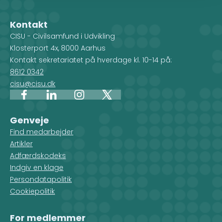
Kontakt
CISU - Civilsamfund i Udvikling
Klosterport 4x, 8000 Aarhus
Kontakt sekretariatet på hverdage kl. 10-14 på:
8612 0342
cisu@cisu.dk
Facebook
LinkedIn
Instagram
X
Genveje
Find medarbejder
Artikler
Adfærdskodeks
Indgiv en klage
Persondatapolitik
Cookiepolitik
For medlemmer