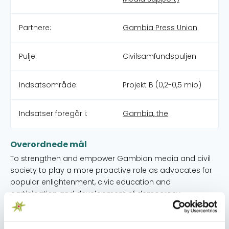
Partnere:
Gambia Press Union
Pulje:
Civilsamfundspuljen
Indsatsområde:
Projekt B (0,2-0,5 mio)
Indsatser foregår i:
Gambia, the
Overordnede mål
To strengthen and empower Gambian media and civil
society to play a more proactive role as advocates for
popular enlightenment, civic education and
participation and development of democracy.
Umiddelbare mål
1) GPU has implemented modern management