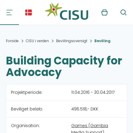
Kurv
Søg
Forside
CISU i verden
Bevillingsoversigt
Bevilling
Building Capacity for
Advocacy
Projektperiode:
11.04.2016 - 30.04.2017
Beviliget beløb:
496.518,- DKK
Organisation:
Games (Gambia
Media Support)