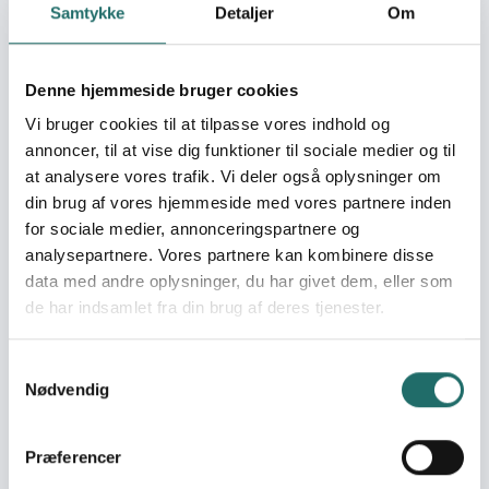
Samtykke
Detaljer
Om
approach and introduced entrepreneurial thinking in
board and management – and thus made its
organization more resilient and it economy more
Denne hjemmeside bruger cookies
sustainable. 2) GPU has advocated for freedom of
expression and information to the three powers of
Vi bruger cookies til at tilpasse vores indhold og
estate. 3) GPU has tested an outreach model for
annoncer, til at vise dig funktioner til sociale medier og til
consultancies for in-house capacity development of
at analysere vores trafik. Vi deler også oplysninger om
media and civil society organizations’ advocacy and
din brug af vores hjemmeside med vores partnere inden
communication.
for sociale medier, annonceringspartnere og
analysepartnere. Vores partnere kan kombinere disse
Målgrupper
data med andre oplysninger, du har givet dem, eller som
GPU's members are the primary target group is
de har indsamlet fra din brug af deres tjenester.
members. However, media practitioners, who are not
members of GPU due to fear of reprisals, are also
Samtykkevalg
benefiting from GPU's work and this project. A secondary
Nødvendig
target group is communicators from the civil society
organizations and other media organisations.
Præferencer
Resume