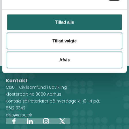
will serve as inspiration for local farmers in formation of
Farmer Family Learning Groups. The groups will be
focusing on CA and food technologies adapting to
Tillad alle
climate change. The government supports the
propagation of CA and this intervention will support the
efforts to reach vulnerable farmers in areas which are
Tillad valgte
mostly affected by climate change.
Afvis
Kontakt
CISU - Civilsamfund i Udvikling
Klosterport 4x, 8000 Aarhus
Kontakt sekretariatet på hverdage kl. 10-14 på:
8612 0342
cisu@cisu.dk
Facebook
LinkedIn
Instagram
X