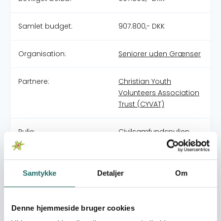
Samlet budget:
907.800,- DKK
Organisation:
Seniorer uden Grænser
Partnere:
Christian Youth
Volunteers Association
Trust (CYVAT)
Pulje:
Civilsamfundspuljen
Indsatsområde:
Klimatilpasning (CCAM)
Samtykke
Detaljer
Om
World goals:
Mål 2: Stop sult
Mål 3: Sundhed og
Denne hjemmeside bruger cookies
trivsel