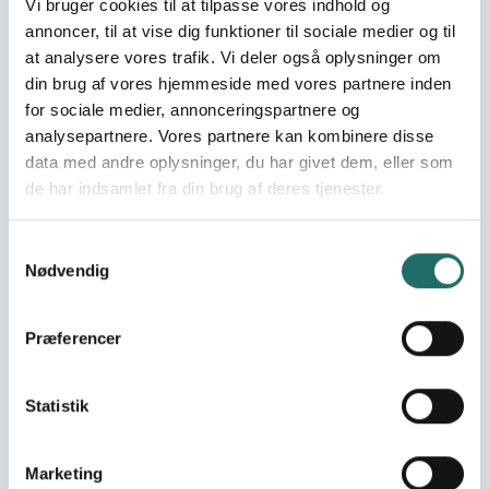
Mål 13: Klimaindsats
Vi bruger cookies til at tilpasse vores indhold og
Mål 17: Partnerskaber for
annoncer, til at vise dig funktioner til sociale medier og til
handling
at analysere vores trafik. Vi deler også oplysninger om
din brug af vores hjemmeside med vores partnere inden
Indsatser foregår i:
Zimbabwe
for sociale medier, annonceringspartnere og
analysepartnere. Vores partnere kan kombinere disse
data med andre oplysninger, du har givet dem, eller som
Resume
de har indsamlet fra din brug af deres tjenester.
The purpose is to help communities in Lupane to adapt
to climate changes. Lupane consists predominantly of
Samtykkevalg
subsistence farmer families who are severely affected
Nødvendig
by climate changes and have limited access to
knowledge on Conservation Agriculture(CA) farming. The
intervention will establish CA farms in 4 schools serving
Præferencer
as demonstration units. The schools will be engaged in
developing teaching methods and materials for input to
Statistik
new curriculum related to agricultural and cooking
practices adapting to climate change. The farms will
produce supplements to a daily meal for pupils and
Marketing
staff during the school terms. Events at the school farms