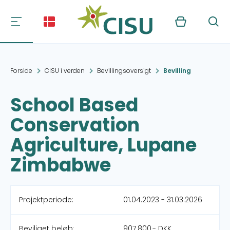
Kurv
Søg
Forside
CISU i verden
Bevillingsoversigt
Bevilling
School Based
Conservation
Agriculture, Lupane
Zimbabwe
Projektperiode:
01.04.2023 - 31.03.2026
Beviliget beløb:
907.800,- DKK