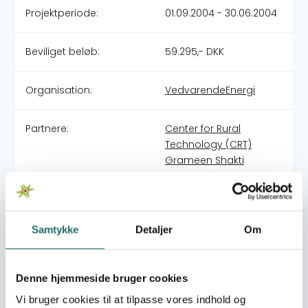
Projektperiode:
01.09.2004 - 30.06.2004
Beviliget beløb:
59.295,- DKK
Organisation:
VedvarendeEnergi
Partnere:
Center for Rural
Technology (CRT)
Grameen Shakti
Integrated
Development
Association (IDEA)
Integrated Sustainable
Samtykke
Detaljer
Om
Energy and Ecological
Development
Association (INSEDA)
Denne hjemmeside bruger cookies
Vi bruger cookies til at tilpasse vores indhold og