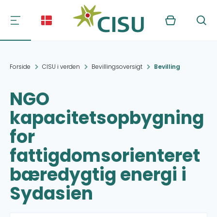
Kurv
Søg
Forside
CISU i verden
Bevillingsoversigt
Bevilling
NGO
kapacitetsopbygning
for
fattigdomsorienteret
bæredygtig energi i
Sydasien