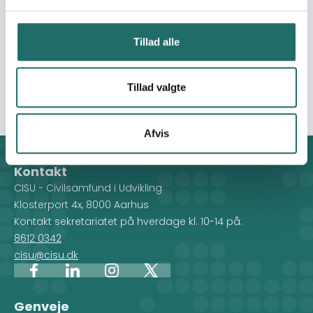
forudsæt-ning for succesfuld fattigdomsbekæmpelse.
Projektet vil arbejde med kapacitetsopbygning af
civilsamfundsorganisationer og med lobby - og
Tillad alle
fortalervirksomhed. Aktiviteterne bygger på mere end 10
års NGO samarbejde i "International Network for
Sustainable Energy"(INFORSE).
Tillad valgte
Afvis
Kontakt
CISU - Civilsamfund i Udvikling
Klosterport 4x, 8000 Aarhus
Kontakt sekretariatet på hverdage kl. 10-14 på:
8612 0342
cisu@cisu.dk
Facebook
LinkedIn
Instagram
X
Genveje