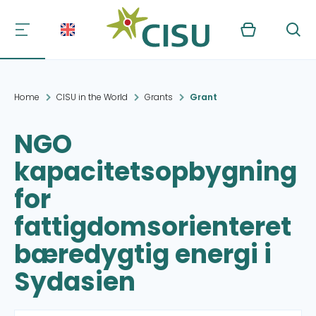
Kurv
Søg
Home
CISU in the World
Grants
Grant
NGO
kapacitetsopbygning
for
fattigdomsorienteret
bæredygtig energi i
Sydasien