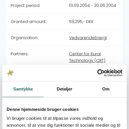
Project period:
01.09.2004 - 30.06.2004
Granted amount:
59,295,- DKK
Organization:
VedvarendeEnergi
Partners:
Center for Rural
Technology (CRT)
Grameen Shakti
Integrated
Development
Association (IDEA)
Samtykke
Detaljer
Om
Integrated Sustainable
Energy and Ecological
Development
Denne hjemmeside bruger cookies
Association (INSEDA)
Vi bruger cookies til at tilpasse vores indhold og
annoncer, til at vise dig funktioner til sociale medier og til