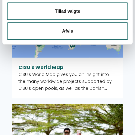
Tillad valgte
Afvis
CISU's World Map
CISU's World Map gives you an insight into
the many worldwide projects supported by
CISU's open pools, as well as the Danish
organisations and their local partners who
manage the projects. When you select a
Read more about Grant Overview
country on the map, you get an overview of
the projects, but you also see which CISU
member organisations are active in that
country.