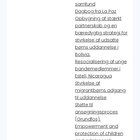
samfund
Dagbog fra La Paz
Opbygning af stærkt
partnerskab og en
bæredygtig strategi for
styrkelse af udsatte
børns uddannelse i
Bolivia.
Resocialisering af unge
bandemedlemmer i
Estelí, Nicaragua
Styrkelse af
migrantbørns adgang
til uddannelse
Støtte til
ansøgningsproces
(Grundfos):
Empowerment and
protection of children