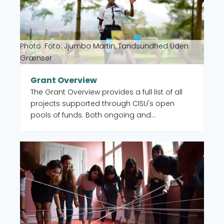
Photo: Foto: Jjumba Martin, Tandsundhed Uden
Grænser
Grant Overview
The Grant Overview provides a full list of all
projects supported through CISU's open
pools of funds. Both ongoing and
completed. You can also select to filter by
intervention type, country, and UN
Read more about Geographic member representat
Sustainable Development Goal (SDG).