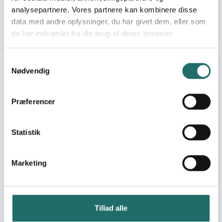
analysepartnere. Vores partnere kan kombinere disse
Goal 4: Quality
Sustainable
data med andre oplysninger, du har givet dem, eller som
Education
Development Goals:
de har indsamlet fra din brug af deres tjenester.
Goal 5: Gender Equality
Goal 10: Reduced
Samtykkevalg
Inequalities
Nødvendig
Goal 16: Peace, Justice
and Strong Institutions
Goal 17: Partnerships for
Præferencer
the Goals
Statistik
Marketing
Se også
Read more about CISU's World Map
Tillad alle