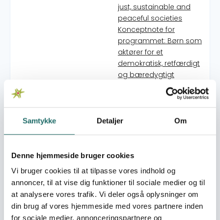
just, sustainable and
peaceful societies
Konceptnote for
programmet: Børn som
aktører for et
demokratisk, retfærdigt
og bæredygtigt
program
Børn som Aktører for et
demokratisk, retfærdigt
og bæredygtigt
Samtykke
Detaljer
Om
samfund
Uddannelsesprojekt for
frivillige medarbejdere i
Denne hjemmeside bruger cookies
Mozambique
Vi bruger cookies til at tilpasse vores indhold og
Børn som Aktører for et
annoncer, til at vise dig funktioner til sociale medier og til
demokratisk, retfærdigt
at analysere vores trafik. Vi deler også oplysninger om
og bæredygtigt
din brug af vores hjemmeside med vores partnere inden
samfund
for sociale medier, annonceringspartnere og