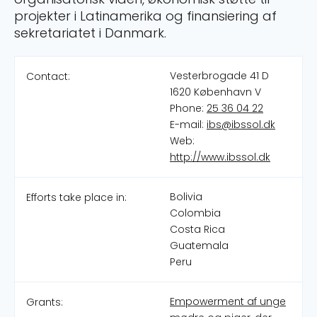
projekter i Latinamerika og finansiering af
sekretariatet i Danmark.
Vesterbrogade 41 D
Contact:
1620 København V
Phone:
25 36 04 22
E-mail:
ibs@ibssol.dk
Web:
http://www.ibssol.dk
Bolivia
Efforts take place in:
Colombia
Costa Rica
Guatemala
Peru
Empowerment af unge
Grants: