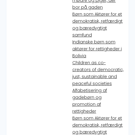
mødre og piger, der
bor på gaden
Børn som Aktører for et
demokratisk, retfærdigt
og bæredygtigt
samfund
Indianske børn som
aktører for rettigheder i
Bolivia
Children as co-
creators of democratic,
just, sustainable and
peaceful societies
Alfabetisering af
gadebørn og
promotion af
rettigheder
Børn som Aktører for et
demokratisk, retfærdigt
og bæredygtigt