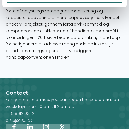
handicapkonvention. Dette vil ske gennem aktiviteter i
form af oplysningskampagner, mobilisering og
kapacitetsopbygning af handicapbevægelsen. For det
andet vil projektet, gennem fortalervirksomhed og
kampagner samt inkludering af handicap spørgsmål i
folketællingen i 2011, sikre bedre data omkring handicap
for herigennem at adresse manglende politiske vilje
blandt beslutningstagere til at virkeliggøre
handicapkonventionen i Indien.
Contact
For general enquiries, you can reach the secretariat on
weekdays from 10 am till 2 pm at:
+45 8612 0342
cisu@cisu.dk