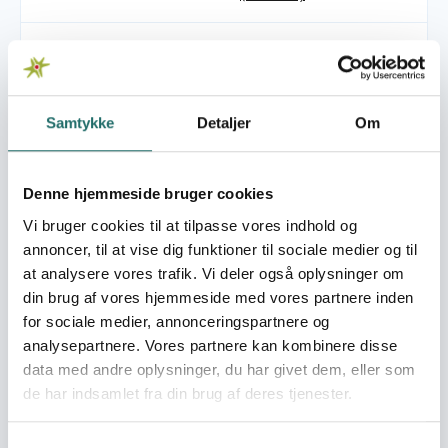
Pool:
Civilsamfundspuljen
Grant type:
Projekt D (1 - 3 mio)
Samtykke
Detaljer
Om
Efforts take place in:
India
Denne hjemmeside bruger cookies
Overall targets
Vi bruger cookies til at tilpasse vores indhold og
Forbedring af rettighederne for personer med handicap i
annoncer, til at vise dig funktioner til sociale medier og til
Indien
at analysere vores trafik. Vi deler også oplysninger om
din brug af vores hjemmeside med vores partnere inden
Immediate targets
for sociale medier, annonceringspartnere og
'- FNs handicap konvention (hovedsagelig artikel 31 og
analysepartnere. Vores partnere kan kombinere disse
33) implementeret i Indien i 2012 - Øget kapacitet i
data med andre oplysninger, du har givet dem, eller som
NCPEDP og handicapbevægelsen i Indien til at
de har indsamlet fra din brug af deres tjenester.
gennemføre fortalervirksomhed for rettighederne for
personer med handicap i Indien i 2012
Samtykkevalg