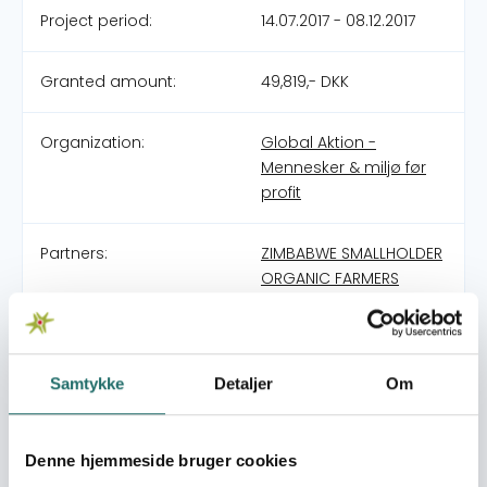
Project period:
14.07.2017 - 08.12.2017
Granted amount:
49,819,- DKK
Organization:
Global Aktion -
Mennesker & miljø før
profit
Partners:
ZIMBABWE SMALLHOLDER
ORGANIC FARMERS
FORUM - ZIMSOFF
Pool:
Civilsamfundspuljen
Samtykke
Detaljer
Om
Grant type:
Støtte til
Ansøgningsproces
Denne hjemmeside bruger cookies