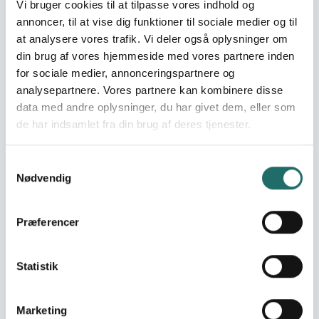
Vi bruger cookies til at tilpasse vores indhold og
Efforts take place in:
Angola
annoncer, til at vise dig funktioner til sociale medier og til
Democratic Republic of
at analysere vores trafik. Vi deler også oplysninger om
Congo
din brug af vores hjemmeside med vores partnere inden
Madagascar
for sociale medier, annonceringspartnere og
Mozambique
analysepartnere. Vores partnere kan kombinere disse
South Africa
data med andre oplysninger, du har givet dem, eller som
Tanzania
de har indsamlet fra din brug af deres tjenester.
Uganda
Zimbabwe
Samtykkevalg
Nødvendig
Overall targets
Enhance capacity of La Via Campesina’s members in
Præferencer
Southern and Eastern Africa to influence political
processes related to promoting Climate Justice
Statistik
Target groups
Civil society in South-Eastern Africa affected by climate
change
Marketing