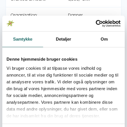
Organization:
Danner
Pool:
Oplysningspuljen
Samtykke
Detaljer
Om
Grant type:
Oplysningsaktivitet
Denne hjemmeside bruger cookies
Efforts take place in:
Denmark
Vi bruger cookies til at tilpasse vores indhold og
annoncer, til at vise dig funktioner til sociale medier og til
Resume
at analysere vores trafik. Vi deler også oplysninger om
Danner har for eget budget og med hjælp af frivillige
din brug af vores hjemmeside med vores partnere inden
produceret en kort film på 4:45 minutter med titlen
for sociale medier, annonceringspartnere og
”International Training on Shelter Methodology”, om
analysepartnere. Vores partnere kan kombinere disse
arbejdet med at træne krisecenter medarbejdere i
data med andre oplysninger, du har givet dem, eller som
Marokko. Vi søger om støtte til at give filmen danske
de har indsamlet fra din brug af deres tjenester.
undertekster. Filmen kan ses via dette link:
http://www.danner.dk/video-danners-internationale-