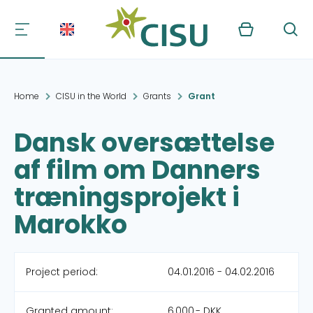
Kurv
Søg
Home
CISU in the World
Grants
Grant
Dansk oversættelse
af film om Danners
træningsprojekt i
Marokko
Project period:
04.01.2016 - 04.02.2016
Granted amount:
6,000,- DKK