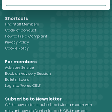
cisu@cisu.dk
Facebook
LinkedIn
Instagram
X
Shortcuts
Find Staff Members
Code of Conduct
How to File a Complaint
Privacy Policy
Cookie Policy
For members
Advisory Service
Book an Advisory Session
Bulletin Board
Log into 'Vores CISU'
Subscribe to Newsletter
CISU's newsletter is published twice a month with
relevant news in Danish for both CISU member