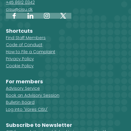
+45 8612 0342
cisu@cisu.dk
Facebook
LinkedIn
Instagram
X
Shortcuts
Find Staff Members
Code of Conduct
How to File a Complaint
Privacy Policy
Cookie Policy
For members
Advisory Service
Book an Advisory Session
Bulletin Board
Log into 'Vores CISU'
Subscribe to Newsletter