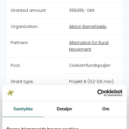
Granted amount:
399,919,- DKK
Organization:
Aktion Børnehjælp
Partners:
Alternative for Rural
Movement
Pool:
Civilsamfundspuljen
Grant type:
Projekt B (0,2-0,5 mio)
Efforts take place in:
India
Samtykke
Detaljer
Om
Overall targets
The overall aim is to make Orissa an open defecation