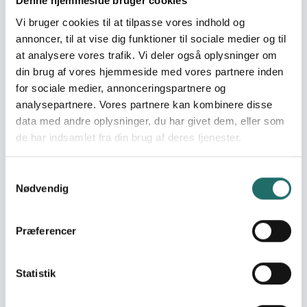
free state.
Denne hjemmeside bruger cookies
Vi bruger cookies til at tilpasse vores indhold og
Immediate targets
annoncer, til at vise dig funktioner til sociale medier og til
1) By the end of the project villagers from 5 villages have
at analysere vores trafik. Vi deler også oplysninger om
been empowered to change behaviour and attitude
din brug af vores hjemmeside med vores partnere inden
against open defecation (OD) 2) By the end of the
for sociale medier, annonceringspartnere og
project, village-based sanitation committees are
analysepartnere. Vores partnere kan kombinere disse
established and functioning. 3) By the end of the project,
data med andre oplysninger, du har givet dem, eller som
ARM has been capacity built in order to be able to
de har indsamlet fra din brug af deres tjenester.
scale-up and share experiences and lesson learnt on
CLTS.
Samtykkevalg
Target groups
Nødvendig
The primary target group is 1204 households (6612
people) in 5 villages located in Balasore district in the
Præferencer
state of Orissa in India.
Resume
Statistik
Indien har det største antal af mennesker som besørger
i det fri og lever under dårlige sanitære forhold, hvilket