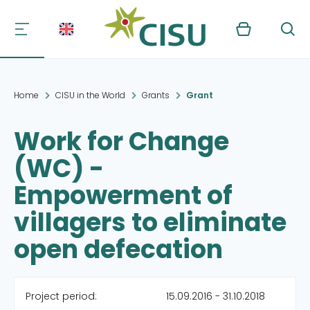
Kurv
Søg
Home
CISU in the World
Grants
Grant
Work for Change
(WC) -
Empowerment of
villagers to eliminate
open defecation
Project period:
15.09.2016 - 31.10.2018