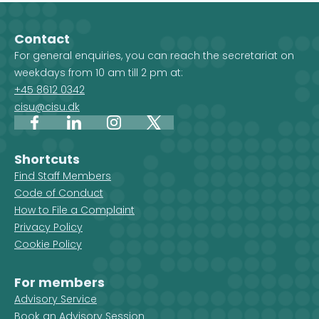
Contact
For general enquiries, you can reach the secretariat on
weekdays from 10 am till 2 pm at:
+45 8612 0342
cisu@cisu.dk
Facebook
LinkedIn
Instagram
X
Shortcuts
Find Staff Members
Code of Conduct
How to File a Complaint
Privacy Policy
Cookie Policy
For members
Advisory Service
Book an Advisory Session