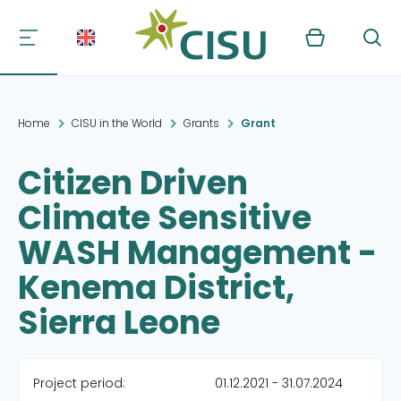
Kurv
Søg
Home
CISU in the World
Grants
Grant
Citizen Driven
Climate Sensitive
WASH Management -
Kenema District,
Sierra Leone
Project period:
01.12.2021 - 31.07.2024