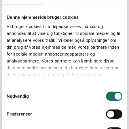
Grant type:
Udviklingsindsats
Denne hjemmeside bruger cookies
World goals:
Goal 3: Good Health
and Well-being
Vi bruger cookies til at tilpasse vores indhold og
Goal 6: Clean Water
annoncer, til at vise dig funktioner til sociale medier og til
and Sanitation
at analysere vores trafik. Vi deler også oplysninger om
Goal 13: Climate Action
din brug af vores hjemmeside med vores partnere inden
Goal 16: Peace, Justice
for sociale medier, annonceringspartnere og
and Strong Institutions
analysepartnere. Vores partnere kan kombinere disse
Goal 17: Partnerships for
data med andre oplysninger, du har givet dem, eller som
the Goals
de har indsamlet fra din brug af deres tjenester.
Efforts take place in:
Sierra Leone
Samtykkevalg
Nødvendig
Resume
EWB-DK sammen World Hope International Sierra Leone
Præferencer
og SEND, vil med afsæt i tidligere projekter i Kenema, som
er et af de fattigste distrikter i Sierra Leone, styrke