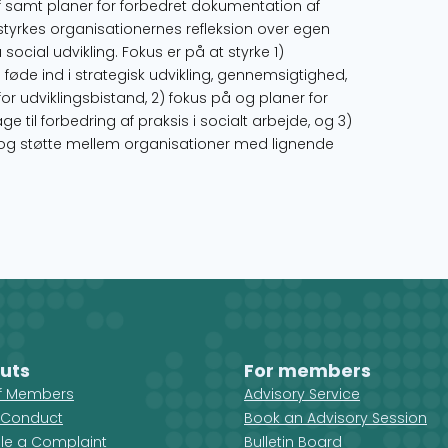
 af samt planer for forbedret dokumentation af
styrkes organisationernes refleksion over egen
ocial udvikling. Fokus er på at styrke 1)
 føde ind i strategisk udvikling, gennemsigtighed,
or udviklingsbistand, 2) fokus på og planer for
il forbedring af praksis i socialt arbejde, og 3)
on og støtte mellem organisationer med lignende
uts
For members
ff Members
Advisory Service
 Conduct
Book an Advisory Session
ile a Complaint
Bulletin Board