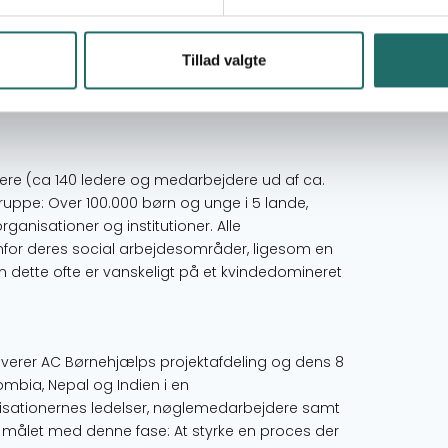
nismer og adgang til videns- og
t af organisationernes arbejde.
Tillad valgte
ng og planer for dokumentation af praksis og
ere (ca 140 ledere og medarbejdere ud af ca.
gruppe: Over 100.000 børn og unge i 5 lande,
ganisationer og institutioner. Alle
for deres social arbejdesområder, ligesom en
om dette ofte er vanskeligt på et kvindedomineret
olverer AC Børnehjælps projektafdeling og dens 8
lombia, Nepal og Indien i en
nisationernes ledelser, nøglemedarbejdere samt
 målet med denne fase: At styrke en proces der