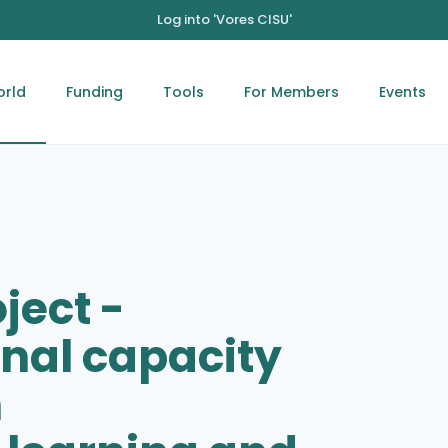
Log into 'Vores CISU'
orld
Funding
Tools
For Members
Events
ject -
onal capacity
n