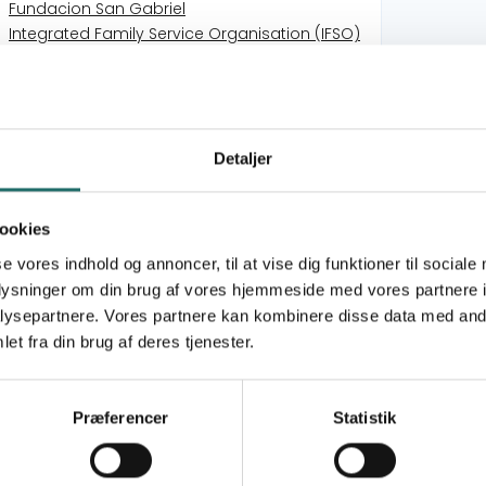
Fundacion San Gabriel
Integrated Family Service Organisation (IFSO)
Sign Language Training and Social Service
Association (SLTSSA)
Sociedad Católica San José (SCSJ)
Detaljer
Civilsamfundspuljen
Partnerskabsaktivitet
ookies
se vores indhold og annoncer, til at vise dig funktioner til sociale
Bolivia
oplysninger om din brug af vores hjemmeside med vores partnere i
Colombia
ysepartnere. Vores partnere kan kombinere disse data med andr
Ethiopia
et fra din brug af deres tjenester.
India
Nepal
Præferencer
Statistik