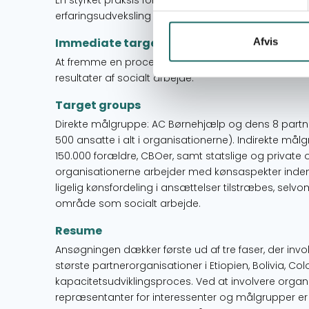
En styrket praksis for dokumentation, læringsmeka
erfaringsudveksling har bidraget til at styrke impac
Immediate targets
Afvis
At fremme en proces for øget forståelse, prioriteri
resultater af socialt arbejde.
Target groups
Direkte målgruppe: AC Børnehjælp og dens 8 partn
500 ansatte i alt i organisationerne). Indirekte mål
150.000 forældre, CBOer, samt statslige og private or
organisationerne arbejder med kønsaspekter inden
ligelig kønsfordeling i ansættelser tilstræbes, selv
område som socialt arbejde.
Resume
Ansøgningen dækker første ud af tre faser, der inv
største partnerorganisationer i Etiopien, Bolivia, Co
kapacitetsudviklingsproces. Ved at involvere orga
repræsentanter for interessenter og målgrupper er