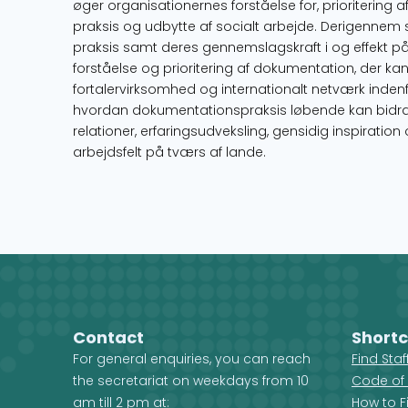
øger organisationernes forståelse for, prioritering
praksis og udbytte af socialt arbejde. Derigennem 
praksis samt deres gennemslagskraft i og effekt på s
forståelse og prioritering af dokumentation, der kan
fortalervirksomhed og internationalt netværk indenf
hvordan dokumentationspraksis løbende kan bidrage t
relationer, erfaringsudveksling, gensidig inspirati
arbejdsfelt på tværs af lande.
Contact
Shortc
For general enquiries, you can reach
Find Sta
the secretariat on weekdays from 10
Code of
am till 2 pm at:
How to F