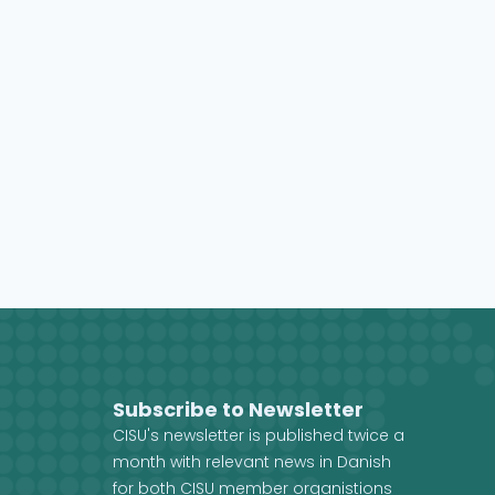
Subscribe to Newsletter
CISU's newsletter is published twice a
month with relevant news in Danish
for both CISU member organistions