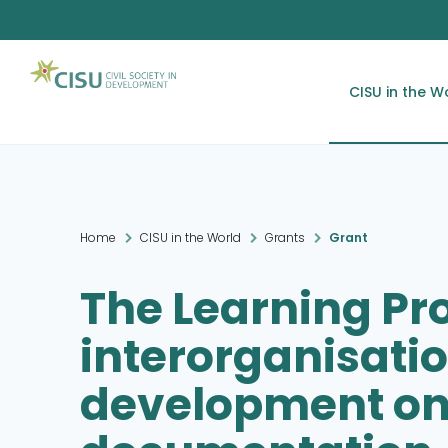
CISU in the W
Home
CISU in the World
Grants
Grant
The Learning Pro
interorganisati
development o