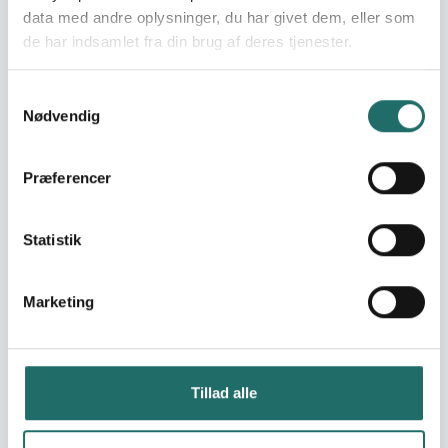
hvordan kan konflikten
data med andre oplysninger, du har givet dem, eller som
løses før krigen spreder
de har indsamlet fra din brug af deres tjenester.
sig? (Genansøgning)
Samtykkevalg
Goal 1: No Poverty
Sustainable
Nødvendig
Goal 2: Zero Hunger
Development Goals:
Goal 3: Good Health
and Well-being
Præferencer
Goal 4: Quality
Education
Goal 5: Gender Equality
Statistik
Goal 6: Clean Water
and Sanitation
Marketing
Goal 7: Affordable and
Clean Energy
Goal 8: Decent Work
and Economic Growth
Tillad alle
Goal 9: Industry,
Innovation and