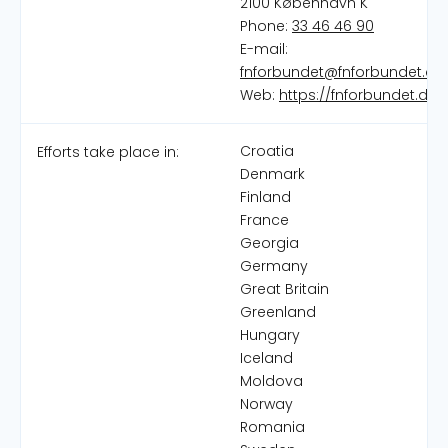
2100 København K
Phone:
33 46 46 90
E-mail:
fnforbundet@fnforbundet.dk
Web:
https://fnforbundet.dk/
Croatia
Efforts take place in:
Denmark
Finland
France
Georgia
Germany
Great Britain
Greenland
Hungary
Iceland
Moldova
Norway
Romania