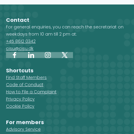
partners who manage the
to filter by int
projects. When you select a
country, and 
country on the map, you get an
Development 
Contact
overview of the projects, but you
For general enquiries, you can reach the secretariat on
also see which CISU member
weekdays from 10 am till 2 pm at:
organisations are active in that
+45 8612 0342
country.
cisu@cisu.dk
Facebook
LinkedIn
Instagram
X
Shortcuts
Find Staff Members
Code of Conduct
How to File a Complaint
Privacy Policy
Cookie Policy
For members
Advisory Service