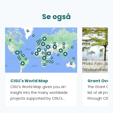
Se også
Read more about CISU's World Map
Read more abou
Photo: Foto: Jjum
Tandsundhed Ud
CISU's World Map
Grant Over
CISU's World Map gives you an
The Grant Over
insight into the many worldwide
list of all pro
projects supported by CISU's
through CISU'
open pools, as well as the Danish
funds. Both o
organisations and their local
completed. Yo