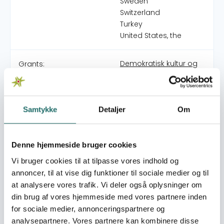
Sweden
Switzerland
Turkey
United States, the
Demokratisk kultur og
Grants:
NGO'ernes rolle i Iran
2030 NOW - TÆNKE /
SKABE / HANDLE
Demokratisk kultur og
Samtykke
Detaljer
Om
NGO'ernes rolle i Iran
Verdensmålene for
Bæredygtig Udvikling i
Denne hjemmeside bruger cookies
et afrikansk perspektiv
Vi bruger cookies til at tilpasse vores indhold og
Skolekampagne
annoncer, til at vise dig funktioner til sociale medier og til
'Mission 2015-målene'
at analysere vores trafik. Vi deler også oplysninger om
for 8. klasse elever,
din brug af vores hjemmeside med vores partnere inden
Nordisk konference om
for sociale medier, annonceringspartnere og
Vestsahara-konflikten -
analysepartnere. Vores partnere kan kombinere disse