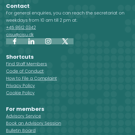
country on the map, you get an
Development 
Contact
overview of the projects, but you
For general enquiries, you can reach the secretariat on
also see which CISU member
weekdays from 10 am till 2 pm at:
organisations are active in that
+45 8612 0342
country.
cisu@cisu.dk
Facebook
LinkedIn
Instagram
X
Shortcuts
Find Staff Members
Code of Conduct
How to File a Complaint
Privacy Policy
Cookie Policy
For members
Advisory Service
Book an Advisory Session
Bulletin Board