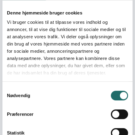
Resilience in North and
South 24 Parganas,
Denne hjemmeside bruger cookies
West Bengal –
Vi bruger cookies til at tilpasse vores indhold og
Preparedness for future
annoncer, til at vise dig funktioner til sociale medier og til
water related diseases.
at analysere vores trafik. Vi deler også oplysninger om
Building Cooperativism
din brug af vores hjemmeside med vores partnere inden
in Rural Ecuador
for sociale medier, annonceringspartnere og
Lokal management af
vand og sundhed i
analysepartnere. Vores partnere kan kombinere disse
Likamba
data med andre oplysninger, du har givet dem, eller som
Vand og Sanitets-
de har indsamlet fra din brug af deres tjenester.
relateret Sundhed i 24-
Parganas, West Bengal
Samtykkevalg
Engagement of the
Nødvendig
citizens in monitoring
their water resources
and water
Præferencer
consumption
Joint Finalisation for
Statistik