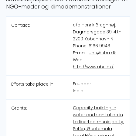
NGO-møder og klimademonstrationer
c/o Henrik Bregnhøj,
Contact:
Dagmarsgade 39, 4.th
2200 København N
Phone:
6166 9946
E-mail:
ubu@ubu.dk
Web:
http://www.ubu.dk/
Ecuador
Efforts take place in:
India
Capacity building in
Grants:
water and sanitation in
La libertad municipality,
Petén, Guatemala
Lokal Håndtering af