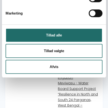
"Rural and Peri-Urban
WASH Capacity Building,
Arusha Tanzania"
Marketing
Water and Adaptation
to Climate Change in
Sundarbans. Solutions
to Water Availability,
Tillad alle
Quality and Supply.
Sustainable water
resources
Tillad valgte
management in West
Bengal, India: Balancing
needs and use for
Afvis
households and
irrigation
Meviwasu - Water
Board Support Project
“Resilience in North and
South 24 Parganas,
West Bengal –