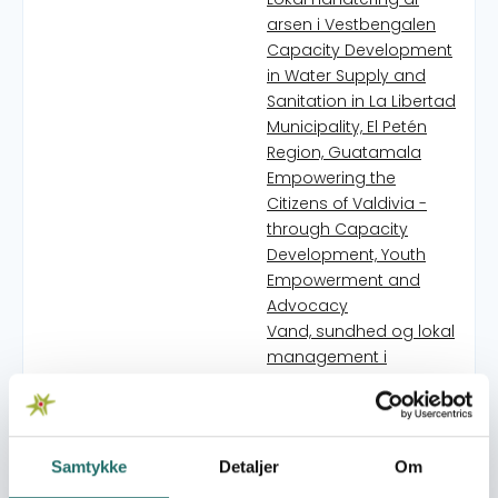
arsen i Vestbengalen
Capacity Development
in Water Supply and
Sanitation in La Libertad
Municipality, El Petén
Region, Guatamala
Empowering the
Citizens of Valdivia -
through Capacity
Development, Youth
Empowerment and
Advocacy
Vand, sundhed og lokal
management i
Likamba
Lokal håndtering af
arsenik-forurenet
drikkevand i
Samtykke
Detaljer
Om
Vestbengalen