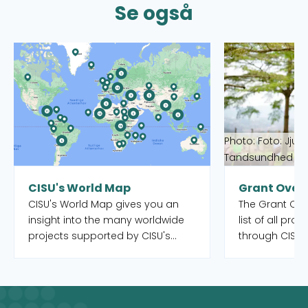
Se også
Read more about CISU's World Map
Read more abou
Photo: Foto: Jjum
Tandsundhed Ud
CISU's World Map
Grant Over
CISU's World Map gives you an
The Grant Over
insight into the many worldwide
list of all pro
projects supported by CISU's
through CISU'
open pools, as well as the Danish
funds. Both o
organisations and their local
completed. Yo
partners who manage the
to filter by int
projects. When you select a
country, and 