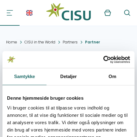
Kurv
Søg
Home
CISU in the World
Partners
Partner
Health Rights Action
Group (HAG)
Samtykke
Detaljer
Om
Contact:
P.O. Box 40126 Kampala
Denne hjemmeside bruger cookies
wtag@infocom.co.ug
Vi bruger cookies til at tilpasse vores indhold og
annoncer, til at vise dig funktioner til sociale medier og til
Organisation:
Global Aktion -
at analysere vores trafik. Vi deler også oplysninger om
Mennesker & miljø før
din brug af vores hjemmeside med vores partnere inden
profit