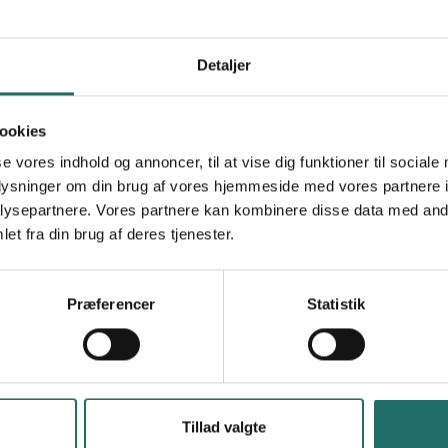
Mwanakwerekwe
Box 1594
Detaljer
+255 242230988
uwamwimao@yahoo.com
http://uwamwima.com/
ookies
se vores indhold og annoncer, til at vise dig funktioner til sociale
Økologisk Landsforening
oplysninger om din brug af vores hjemmeside med vores partnere i
ysepartnere. Vores partnere kan kombinere disse data med andr
Empowering Small-Scale Farmer Families
et fra din brug af deres tjenester.
through Resilient Democratic Rural
Organisations, Organic Agriculture, Market
Access and Advocacy (ESFROMA) Phase 2
Præferencer
Statistik
(2024-2027)
Right to Water Access - Affordable Water
Harvesting for Smallholder Farmer Families in
Uganda and Tanzania (RIWAH)
Tillad valgte