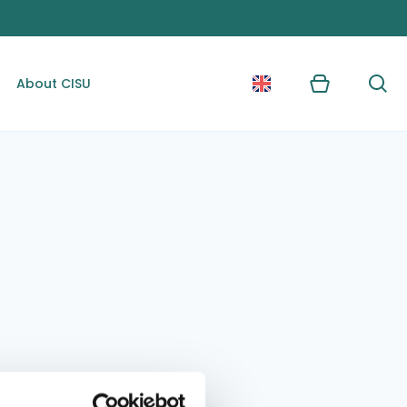
About CISU
Kurv
Søg