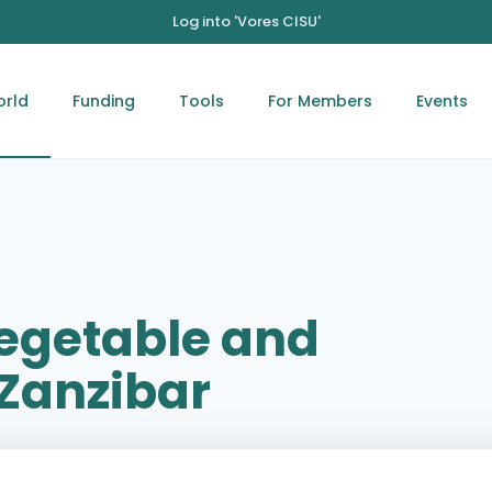
Log into 'Vores CISU'
orld
Funding
Tools
For Members
Events
Vegetable and
 Zanzibar