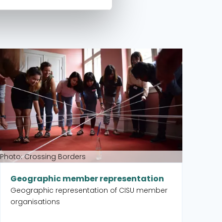
Phot
Read more about Geographic member representation
Read
Pa
An
or
Photo: Crossing Borders
Geographic member representation
Geographic representation of CISU member
organisations