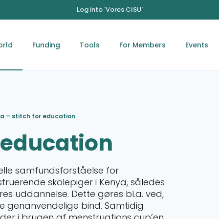
Log into 'Vores CISU'
orld
Funding
Tools
For Members
Events
a – stitch for education
r education
elle samfundsforståelse for
truerende skolepiger i Kenya, således
res uddannelse. Dette gøres bl.a. ved,
e genanvendelige bind. Samtidig
nder i brugen af menstruations cup’en.