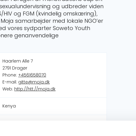
g sexualundervisning og udbreder viden
IDS/HIV og FGM (kvindelig omskæring),
 Moja samarbejder med lokale NGO’er
 med vores sydparter Soweto Youth
 donere genanvendelige
Haarlem Alle 7
2791 Dragør
Phone:
+4561658070
E-mail:
gitte@moja.dk
Web:
http://htt://moja.dk
Kenya
Scaling Women Empowerment Center
Capacity Building in Soweto Youth Initiative