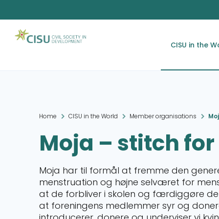
CISU in the W
Home
CISU in the World
Member organisations
Moj
Moja – stitch fo
Moja har til formål at fremme den gener
menstruation og højne selværet for mens
at de forbliver i skolen og færdiggøre de
at foreningens medlemmer syr og doner
introducerer, donere og underviser vi kvi