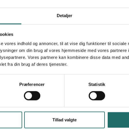
Women Empowerment Center
Detaljer
Goal 1: No Poverty
Goal 3: Good Health and Well-being
Goal 4: Quality Education
ookies
Goal 5: Gender Equality
Goal 10: Reduced Inequalities
se vores indhold og annoncer, til at vise dig funktioner til sociale
Goal 12: Responsible Consumption and
oplysninger om din brug af vores hjemmeside med vores partnere i
Production
ysepartnere. Vores partnere kan kombinere disse data med andr
Goal 17: Partnerships for the Goals
et fra din brug af deres tjenester.
Præferencer
Statistik
Tillad valgte
Se også