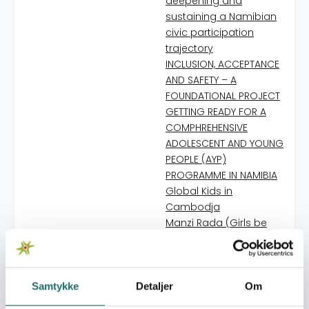
deepening and
sustaining a Namibian
civic participation
trajectory
INCLUSION, ACCEPTANCE
AND SAFETY – A
FOUNDATIONAL PROJECT
GETTING READY FOR A
COMPHREHENSIVE
ADOLESCENT AND YOUNG
PEOPLE (AYP)
PROGRAMME IN NAMIBIA
Global Kids in
Cambodja
Manzi Rada (Girls be
ready) - Global Goals
on stage
Miradas Juveniles 2
TAKATAKA - en serie
Samtykke
Detaljer
Om
små film om