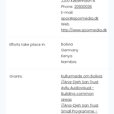
2200 København N
Phone:
20930036
E-mail:
spor@spormedia.dk
Web:
http://www.spormedia.dk
Bolivia
Efforts take place in:
Germany
Kenya
Namibia
Kulturmøde om Bolivia
Grants:
//Ana-Djeh San Trust
Ayllu Audiovisual -
Building common
areas
//Ana-Djeh San Trust
Small Programme –