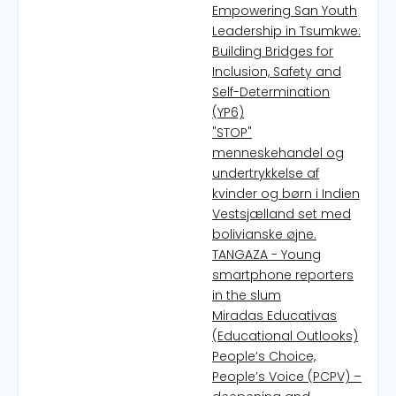
Empowering San Youth
Leadership in Tsumkwe:
Building Bridges for
Inclusion, Safety and
Self-Determination
(YP6)
"STOP"
menneskehandel og
undertrykkelse af
kvinder og børn i Indien
Vestsjælland set med
bolivianske øjne.
TANGAZA - Young
smartphone reporters
in the slum
Miradas Educativas
(Educational Outlooks)
People’s Choice,
People’s Voice (PCPV) –