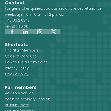
country on the map, you get an
Development 
Contact
overview of the projects, but you
For general enquiries, you can reach the secretariat on
also see which CISU member
weekdays from 10 am till 2 pm at:
organisations are active in that
+45 8612 0342
country.
cisu@cisu.dk
Facebook
LinkedIn
Instagram
X
Shortcuts
Find Staff Members
Code of Conduct
How to File a Complaint
Privacy Policy
Cookie Policy
For members
Advisory Service
Book an Advisory Session
Bulletin Board