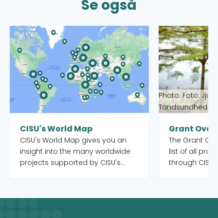
Se også
Read more about CISU's World Map
Read more abou
Photo: Foto: Jjum
Tandsundhed Ud
CISU's World Map
Grant Over
CISU's World Map gives you an
The Grant Over
insight into the many worldwide
list of all pro
projects supported by CISU's
through CISU'
open pools, as well as the Danish
funds. Both o
organisations and their local
completed. Yo
partners who manage the
to filter by int
projects. When you select a
country, and 