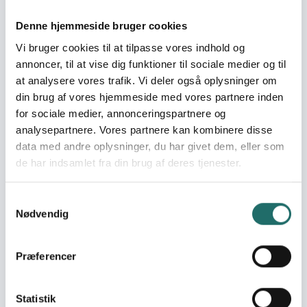
verdensmål i
børnehøjde
Denne hjemmeside bruger cookies
Tangaza 2 - Young
Vi bruger cookies til at tilpasse vores indhold og
smartphone reporters
annoncer, til at vise dig funktioner til sociale medier og til
in the slum
at analysere vores trafik. Vi deler også oplysninger om
TEATRO TRONO-turné:
din brug af vores hjemmeside med vores partnere inden
Unge teaterfolk fra
for sociale medier, annonceringspartnere og
Bolivia i dialog med
analysepartnere. Vores partnere kan kombinere disse
danske unge om klima
data med andre oplysninger, du har givet dem, eller som
og AI
de har indsamlet fra din brug af deres tjenester.
INCLUSION, ACCEPTANCE
AND SAFETY –
ENHANCING PARTNER
Samtykkevalg
RESPONSES
Nødvendig
Film Greenhouse for
young people in El Alto,
Præferencer
Bolivia
Nafsi Studio: A Safe
Digital Civic Space for
Statistik