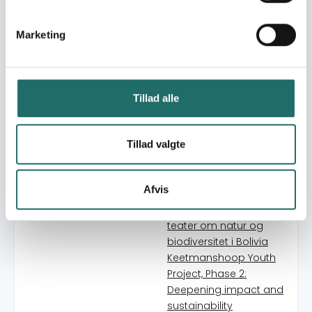
Youth-Led Political
Dialogue and Peaceful
Democratic
Marketing
Participation in Kenya
Vida sin violencia
"Verdensmål på
landsbyscenen" - en
Tillad alle
videodokumentar
Globale klima-artister
Tillad valgte
Global Stay Tours
The Great Green Wall -
en musikalsk film om et
Afvis
visionært projekt
TEATRO TRONO-turné –
teater om natur og
biodiversitet i Bolivia
Keetmanshoop Youth
Project, Phase 2:
Deepening impact and
sustainability