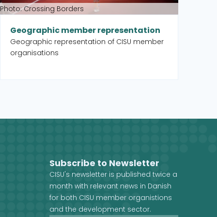
Photo: Crossing Borders
Geographic member representation
Geographic representation of CISU member
organisations
Subscribe to Newsletter
CISU's newsletter is published twice a
month with relevant news in Danish
for both CISU member organistions
and the development sector.