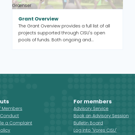
Grænser
Grant Overview
The Grant Overview provides a full list of all
projects supported through CISU's open
pools of funds. Both ongoing and
completed. You can also select to filter by
intervention type, country, and UN Sustainable
Development Goal (SDG).
uts
For members
ff Members
Advisory Service
 Conduct
Book an Advisory Session
ile a Complaint
Bulletin Board
olicy
Log into 'Vores CISU'