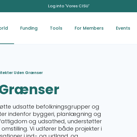
Log into 'Vores CISU'
orld
Funding
Tools
For Members
Events
itekter Uden Grænser
 Grænser
støtte udsatte befolkningsgrupper og
ter indenfor byggeri, planlægning og
 fattigdom og udsathed, understøtter
omstilling. Vi udfører både projekter i
ationer i ind- og udland, og