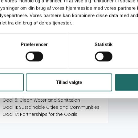
se vores indhold og annoncer, til at vise dig funktioner til sociale
organisational capacity in Kinawataka
oplysninger om din brug af vores hjemmeside med vores partnere i
Formal land rights in Maputo’s slum
ysepartnere. Vores partnere kan kombinere disse data med andr
Udstilling ved BLOX
et fra din brug af deres tjenester.
Waste to Wealth: Scaling local climate
adaptation through youth enterprise in
Mbarara
Præferencer
Statistik
CLAIM – Cooperative Land Access and
Investment Model, phase 1
Strategic Community Collaboration for Youth
and Children development
Tillad valgte
Goal 1: No Poverty
Goal 3: Good Health and Well-being
Goal 6: Clean Water and Sanitation
Goal 11: Sustainable Cities and Communities
Goal 17: Partnerships for the Goals