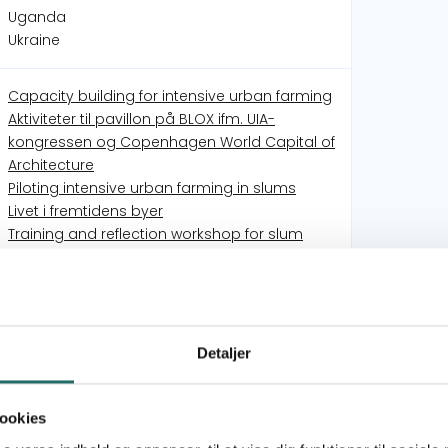
Uganda
Ukraine
Capacity building for intensive urban farming
Aktiviteter til pavillon på BLOX ifm. UIA-
kongressen og Copenhagen World Capital of
Architecture
Piloting intensive urban farming in slums
Livet i fremtidens byer
Training and reflection workshop for slum
development actors
Seminar og udstilling: Building Resilient
Futures
land rights in the slums of Maputo
Land Rights in Maputo, Mozambique
Detaljer
Danske arkitekters rolle i global udvikling
Growing green for health and poverty
eradication
ookies
Improving sanitation and building