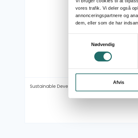
Vi bruger cookies til at tilpas
vores trafik. Vi deler også 
annonceringspartnere og anal
dem, eller som de har indsaml
Samtykkevalg
Nødvendig
Afvis
Sustainable Development Goals: