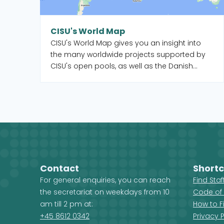
CISU's World Map
CISU's World Map gives you an insight into
the many worldwide projects supported by
CISU's open pools, as well as the Danish
organisations and their local partners who
manage the projects. When you select a
country on the map, you get an overview of
the projects, but you also see which CISU
member organisations are active in that
country.
Contact
Shortc
For general enquiries, you can reach
Find Sta
the secretariat on weekdays from 10
Code of
am till 2 pm at:
How to F
+45 8612 0342
Privacy P