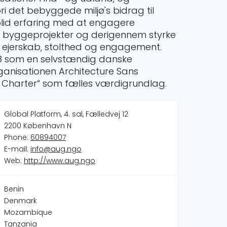
i det bebyggede miljø's bidrag til
solid erfaring med at engagere
 byggeprojekter og derigennem styrke
ejerskab, stolthed og engagement.
008 som en selvstændig danske
ganisationen Architecture Sans
t Charter“ som fælles værdigrundlag.
Global Platform, 4. sal, Fælledvej 12
2200 København N
Phone:
60894007
E-mail:
info@aug.ngo
Web:
http://www.aug.ngo
Benin
Denmark
Mozambique
Tanzania