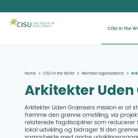
CISU in the W
Home
CISU in the World
Member organisations
Ark
Arkitekter Uden
Arkitekter Uden Grænsers mission er at 
fremme den grønne omstilling, via projek
relaterede fagdiscipliner som reducerer
lokal udvikling og bidrager til den grønne 
samarbejde med andre udviklingsorganis