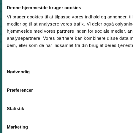
Kontakt
Denne hjemmeside bruger cookies
CISU - Civilsamfund i Udvikling
Vi bruger cookies til at tilpasse vores indhold og annoncer, til 
Klosterport 4x, 8000 Aarhus
medier og til at analysere vores trafik. Vi deler også oplysni
Kontakt sekretariatet på hverdage kl. 10-14 på:
hjemmeside med vores partnere inden for sociale medier, a
8612 0342
analysepartnere. Vores partnere kan kombinere disse data m
cisu@cisu.dk
dem, eller som de har indsamlet fra din brug af deres tjeneste
Facebook
LinkedIn
Instagram
X
Genveje
Samtykkevalg
Find medarbejder
Nødvendig
Artikler
Adfærdskodeks
Indgiv en klage
Præferencer
Persondatapolitik
Cookiepolitik
Statistik
For medlemmer
Marketing
Rådgivning