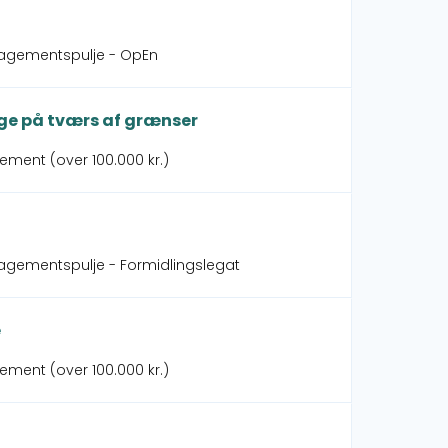
gagementspulje - OpEn
nge på tværs af grænser
ement (over 100.000 kr.)
agementspulje - Formidlingslegat
e
ement (over 100.000 kr.)