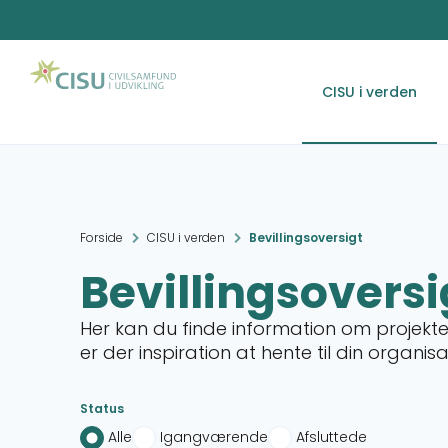
CISU i verden
Forside
CISU i verden
Bevillingsoversigt
Bevillingsoversi
Her kan du finde information om projekter
er der inspiration at hente til din organis
Status
Alle
Igangværende
Afsluttede