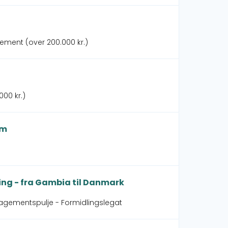
gement (over 200.000 kr.)
000 kr.)
lm
ing - fra Gambia til Danmark
agementspulje - Formidlingslegat