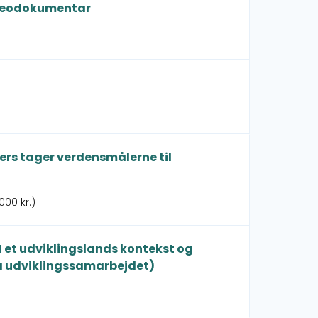
ideodokumentar
ders tager verdensmålerne til
000 kr.)
I et udviklingslands kontekst og
å udviklingssamarbejdet)