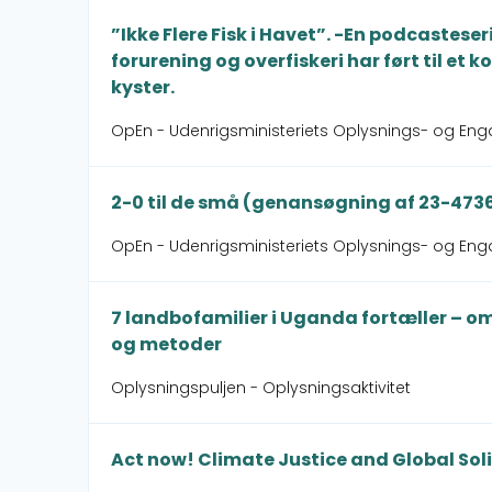
”Ikke Flere Fisk i Havet”. -En podcastes
forurening og overfiskeri har ført til et
kyster.
OpEn - Udenrigsministeriets Oplysnings- og En
2-0 til de små (genansøgning af 23-47
OpEn - Udenrigsministeriets Oplysnings- og En
7 landbofamilier i Uganda fortæller – o
og metoder
Oplysningspuljen - Oplysningsaktivitet
Act now! Climate Justice and Global So