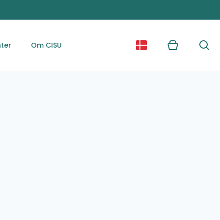
ter
Om CISU
Kurv
Søg