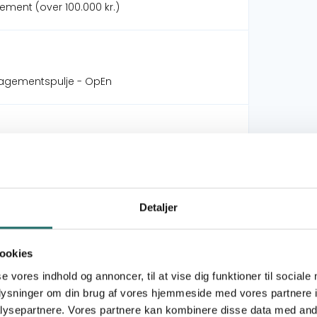
ement (over 100.000 kr.)
gagementspulje - OpEn
Detaljer
ement (over 100.000 kr.)
ookies
l Challenges with Youth's Everyday
se vores indhold og annoncer, til at vise dig funktioner til sociale
oplysninger om din brug af vores hjemmeside med vores partnere i
ysepartnere. Vores partnere kan kombinere disse data med andr