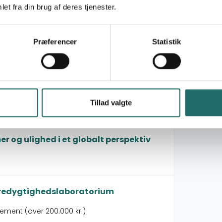
al Change
et fra din brug af deres tjenester.
Præferencer
Statistik
gagementspulje - OpEn
EDS FESTIVAL
Tillad valgte
ement (over 100.000 kr.)
og ulighed i et globalt perspektiv
æredygtighedslaboratorium
gement (over 200.000 kr.)