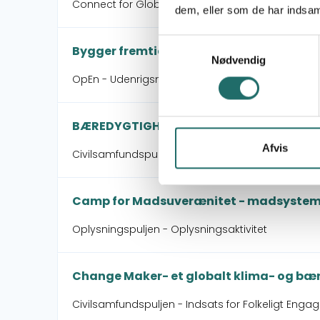
Connect for Global Change - Connect for Glob
dem, eller som de har indsaml
Samtykkevalg
Bygger fremtiden
Nødvendig
OpEn - Udenrigsministeriets Oplysnings- og En
BÆREDYGTIGHEDS & MODSTANDSDYGTIGH
Afvis
Civilsamfundspuljen - Indsats for Folkeligt Engag
Camp for Madsuverænitet - madsystemer 
Oplysningspuljen - Oplysningsaktivitet
Change Maker- et globalt klima- og b
Civilsamfundspuljen - Indsats for Folkeligt Enga