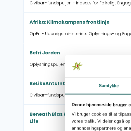
Civilsamfundspuljen - Indsats for Folkeligt Engag
Afrika: Klimakampens frontlinje
OpEn - Udenrigsministeriets Oplysnings- og En
Befri Jorden
Oplysningspuljen - Oplysningsaktivitet
BeLikeAnts International
Samtykke
Civilsamfundspuljen - Indsats for Folkeligt Engag
Denne hjemmeside bruger c
Beneath Bias Podcast: Connecting Globa
Vi bruger cookies til at tilpas
Life
vores trafik. Vi deler også 
annonceringspartnere og anal