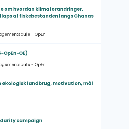
erie om hvordan klimaforandringer,
 kollaps af fiskebestanden langs Ghanas
gagementspulje - OpEn
36-OpEn-OE)
gagementspulje - OpEn
m økologisk landbrug, motivation, mål
lidarity campaign