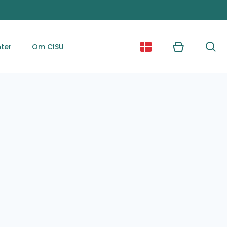
ter
Om CISU
Kurv
Søg