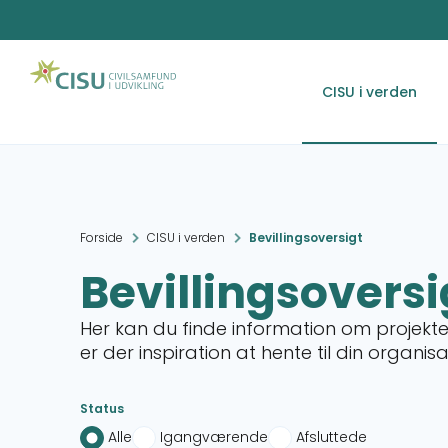
CISU i verden
Forside
CISU i verden
Bevillingsoversigt
Bevillingsoversi
Her kan du finde information om projekter
er der inspiration at hente til din organis
Status
Alle
Igangværende
Afsluttede