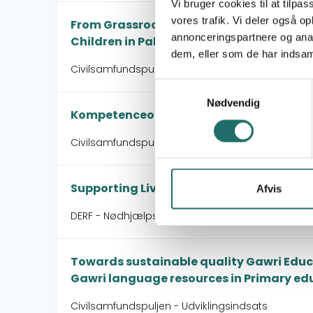
Vi bruger cookies til at tilpas
vores trafik. Vi deler også 
From Grassroots to Government. Equalit
annonceringspartnere og anal
Children in Pakistan.
dem, eller som de har indsaml
Civilsamfundspuljen - Medborgerindsats
Samtykkevalg
Nødvendig
Kompetenceopbygning af partnere ind
Civilsamfundspuljen - Medborgerindsats
Supporting Livelihoods in Flood-Affect
Afvis
DERF - Nødhjælpspuljen - 25-011-RO Monsoon Flo
Towards sustainable quality Gawri Educ
Gawri language resources in Primary ed
Civilsamfundspuljen - Udviklingsindsats