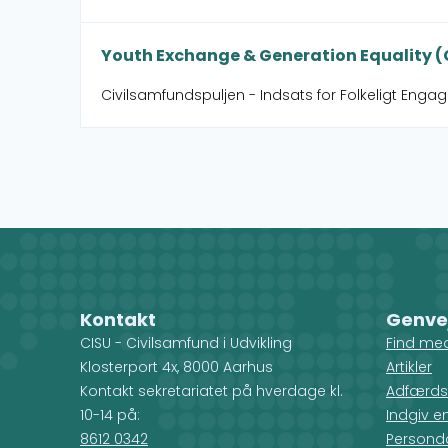
Youth Exchange & Generation Equality 
Civilsamfundspuljen - Indsats for Folkeligt Enga
Kontakt
Genve
CISU - Civilsamfund i Udvikling
Find me
Klosterport 4x, 8000 Aarhus
Artikler
Kontakt sekretariatet på hverdage kl.
Adfærds
10-14 på:
Indgiv e
8612 0342
Personda