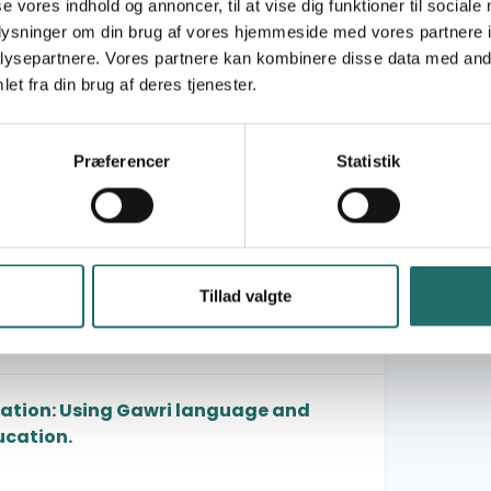
se vores indhold og annoncer, til at vise dig funktioner til sociale
oplysninger om din brug af vores hjemmeside med vores partnere i
y and Quality Education for Gawri
ysepartnere. Vores partnere kan kombinere disse data med andr
et fra din brug af deres tjenester.
Præferencer
Statistik
enfor female empowerment
ed Communities in South Punjab
Tillad valgte
ods in Pakistan
ation: Using Gawri language and
ucation.