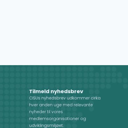
Tilmeld nyhedsbrev
CISUs nyhedsbrev udkommer cirka
hver anden uge med relevante
nyheder til vores
medlemsorganisationer og
udviklingsmiljøet.