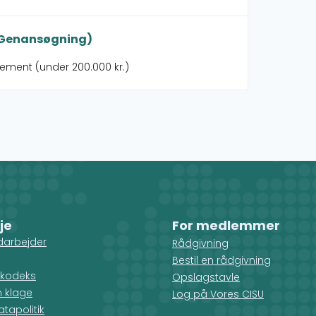
(Genansøgning)
gement (under 200.000 kr.)
je
For medlemmer
darbejder
Rådgivning
Bestil en rådgivning
kodeks
Opslagstavle
n klage
Log på Vores CISU
tapolitik