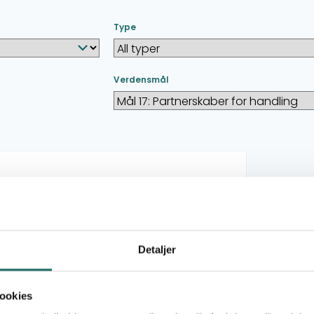
Type
Verdensmål
gement (under 100.000 kr.)
ing Up for Equal Basic Education in
Detaljer
ookies