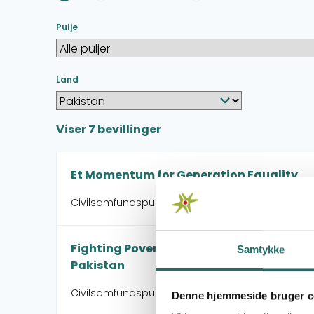
Pulje
Land
Viser
7
bevillinger
Et Momentum for Generation Equality
Civilsamfundspuljen - Indsats for Folkeligt Enga
Fighting Poverty: Gawri Community Speak
Samtykke
Pakistan
Civilsamfundspuljen - Medborgerindsats
Denne hjemmeside bruger c