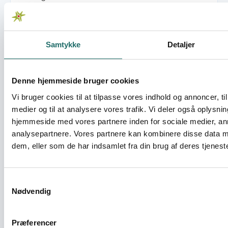
Sustainable Reintegration of former
inmates in Zambia - methodologies,
Samtykke
Detaljer
synergies and partnerships
Civilsamfundspuljen - Medborgerindsats
Denne hjemmeside bruger cookies
Vi bruger cookies til at tilpasse vores indhold og annoncer, til 
The Ubumi Reintegration Model -
medier og til at analysere vores trafik. Vi deler også oplysni
Strengthening Civil Society Capacity for
hjemmeside med vores partnere inden for sociale medier, a
Reintegration of former inmates
analysepartnere. Vores partnere kan kombinere disse data m
dem, eller som de har indsamlet fra din brug af deres tjeneste
Civilsamfundspuljen - Medborgerindsats
Samtykkevalg
Towards Self-Determined Development in
Nødvendig
Southern Africa
Civilsamfundspuljen - Udviklingsindsats
Præferencer