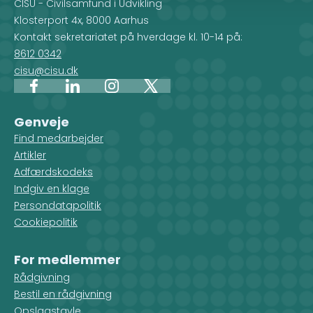
CISU - Civilsamfund i Udvikling
Klosterport 4x, 8000 Aarhus
Kontakt sekretariatet på hverdage kl. 10-14 på:
8612 0342
cisu@cisu.dk
Facebook
LinkedIn
Instagram
X
Genveje
Find medarbejder
Artikler
Adfærdskodeks
Indgiv en klage
Persondatapolitik
Cookiepolitik
For medlemmer
Rådgivning
Bestil en rådgivning
Opslagstavle