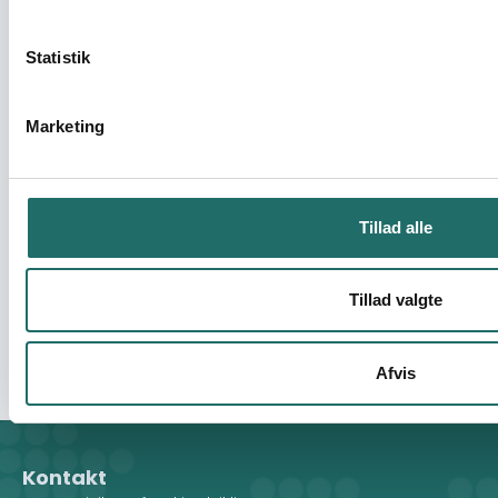
Western Zambia Storm Ana Relief Project:
Statistik
Linking Nutrition and Emergency Health
support
Marketing
DERF - Nødhjælpspuljen - 22-001-RO Tropical Storm
Ana: Flooding in Southern Africa
Tillad alle
ZaPHSS 2.0 in Action: Roadmap to Routine
Health Care
Tillad valgte
Civilsamfundspuljen - Large Project
Afvis
Kontakt