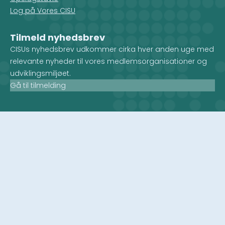
Log på Vores CISU
Tilmeld nyhedsbrev
CISUs nyhedsbrev udkommer cirka hver anden uge med
relevante nyheder til vores medlemsorganisationer og
udviklingsmiljøet.
Gå til tilmelding