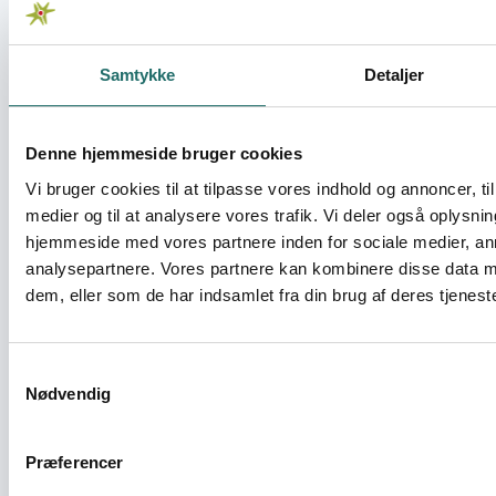
Oplysningspuljen - Oplysningsaktivitet
Samtykke
Detaljer
Salaam Filmfestival 2022-23
OpEn - Udenrigsministeriets Oplysnings- og
Denne hjemmeside bruger cookies
Engagementspulje - OpEn
Vi bruger cookies til at tilpasse vores indhold og annoncer, til 
medier og til at analysere vores trafik. Vi deler også oplysni
Sammen mod falske klimaløsninger
hjemmeside med vores partnere inden for sociale medier, a
analysepartnere. Vores partnere kan kombinere disse data m
Oplysningspuljen - Oplysningsaktivitet
dem, eller som de har indsamlet fra din brug af deres tjeneste
SDG World Village part 1
Samtykkevalg
Nødvendig
Civilsamfundspuljen - Små Indsatser
Præferencer
Skattejagten - et børneblik på