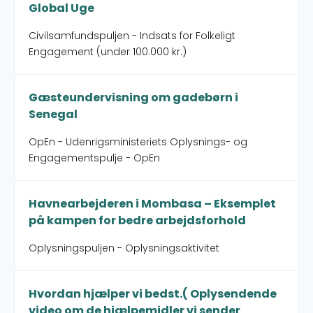
Global Uge
Civilsamfundspuljen - Indsats for Folkeligt
Engagement (under 100.000 kr.)
Gæsteundervisning om gadebørn i
Senegal
OpEn - Udenrigsministeriets Oplysnings- og
Engagementspulje - OpEn
Havnearbejderen i Mombasa – Eksemplet
på kampen for bedre arbejdsforhold
Oplysningspuljen - Oplysningsaktivitet
Hvordan hjælper vi bedst.( Oplysendende
video om de hjælpemidler vi sender