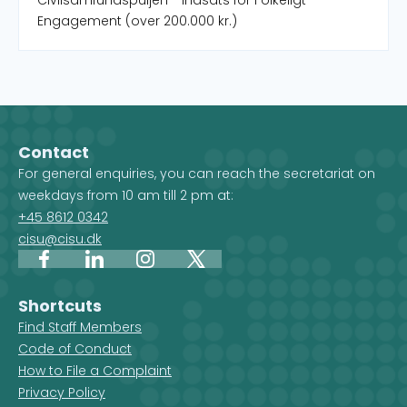
Civilsamfundspuljen - Indsats for Folkeligt
Engagement (over 200.000 kr.)
Contact
For general enquiries, you can reach the secretariat on
weekdays from 10 am till 2 pm at:
+45 8612 0342
cisu@cisu.dk
Facebook
LinkedIn
Instagram
X
Shortcuts
Find Staff Members
Code of Conduct
How to File a Complaint
Privacy Policy