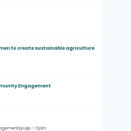
men to create sustainable agriculture
ommunity Engagement
gagementspulje - OpEn