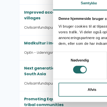
Samtykke
Improved access to water, sanitation, an
villages
Denne hjemmeside bruger c
Vi bruger cookies til at tilpas
Civilsamfundspuljen - Support for application p
vores trafik. Vi deler også 
annonceringspartnere og anal
Madkultur i Indien
dem, eller som de har indsaml
OpEn - Udenrigsministeriets Oplysnings- og Eng
Samtykkevalg
Nødvendig
Next generation low carbon, climate res
South Asia
Civilsamfundspuljen - Udviklingsindsats
Afvis
Promoting Equal Rights to Childhood C
tribal communities