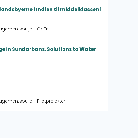
andsbyerne i Indien til middelklassen i
gagementspulje - OpEn
e in Sundarbans. Solutions to Water
gementspulje - Pilotprojekter