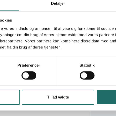
Detaljer
d hygiene for children in schools and
ookies
se vores indhold og annoncer, til at vise dig funktioner til sociale
rocess
oplysninger om din brug af vores hjemmeside med vores partnere i
ysepartnere. Vores partnere kan kombinere disse data med andr
et fra din brug af deres tjenester.
agementspulje - Formidlingslegat
Præferencer
Statistik
ilient Eco-Village Development in
Tillad valgte
are & Education amongst Roma- and