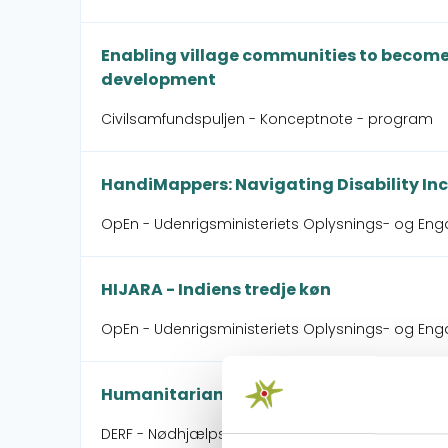
Enabling village communities to become 
development
Civilsamfundspuljen - Konceptnote - program
HandiMappers: Navigating Disability Inc
OpEn - Udenrigsministeriets Oplysnings- og Eng
HIJARA - Indiens tredje køn
OpEn - Udenrigsministeriets Oplysnings- og En
Humanitarian Intervention Cyclone Gaja
DERF - Nødhjælpspuljen - Cyclone Gaja in Tamil N