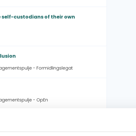
self-custodians of their own
lusion
agementspulje - Formidlingslegat
gagementspulje - OpEn
, Tamil Nadu India
adu, India (Modality 2)