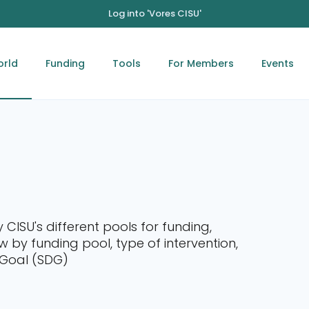
Log into 'Vores CISU'
orld
Funding
Tools
For Members
Events
y CISU's different pools for funding,
 by funding pool, type of intervention,
 Goal (SDG)