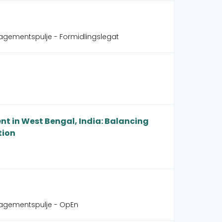
agementspulje - Formidlingslegat
 in West Bengal, India: Balancing
tion
gagementspulje - OpEn