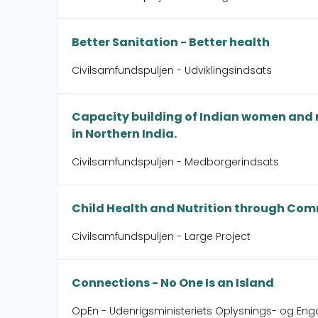
Better Sanitation - Better health
Civilsamfundspuljen - Udviklingsindsats
Capacity building of Indian women and 
in Northern India.
Civilsamfundspuljen - Medborgerindsats
Child Health and Nutrition through C
Civilsamfundspuljen - Large Project
Connections - No One Is an Island
OpEn - Udenrigsministeriets Oplysnings- og En