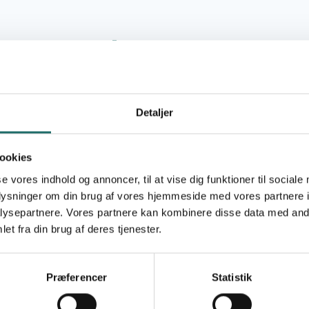
Type
SDGs
Detaljer
ookies
se vores indhold og annoncer, til at vise dig funktioner til sociale
koladebar fra?
oplysninger om din brug af vores hjemmeside med vores partnere i
ysepartnere. Vores partnere kan kombinere disse data med andr
gagementspulje - OpEn
et fra din brug af deres tjenester.
Præferencer
Statistik
gagementspulje - OpEn