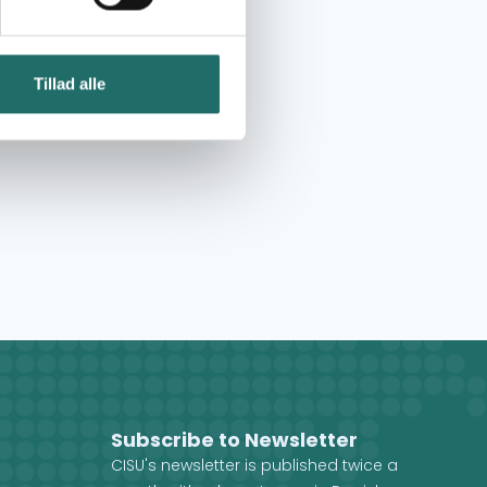
Tillad alle
Subscribe to Newsletter
CISU's newsletter is published twice a