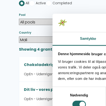
All
Active
Completed
Pool
Country
Samtykke
Showing
4
grants
Denne hjemmeside bruger c
Vi bruger cookies til at tilpas
Chokoladekrigen - Hvor kommer din cho
vores trafik. Vi deler også 
annonceringspartnere og anal
OpEn - Udenrigsministeriets Oplysnings- og En
dem, eller som de har indsaml
Dit liv - vores planet
Samtykkevalg
Nødvendig
OpEn - Udenrigsministeriets Oplysnings- og En