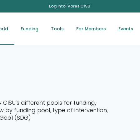
Log into 'Vores CISU'
orld
Funding
Tools
For Members
Events
y CISU's different pools for funding,
 by funding pool, type of intervention,
 Goal (SDG)