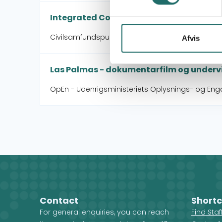
Integrated Community Development Progr
Civilsamfundspuljen - Udviklingsindsats
Afvis
Las Palmas - dokumentarfilm og undervi
OpEn - Udenrigsministeriets Oplysnings- og En
Contact
Shortc
For general enquiries, you can reach
Find Sta