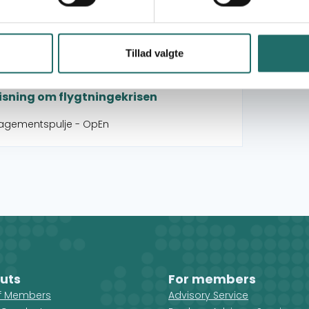
am in rural areas in Mali – PADCI 3
Tillad valgte
sning om flygtningekrisen
gagementspulje - OpEn
uts
For members
ff Members
Advisory Service