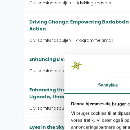
Civilsamfundspuljen - Udviklingsindsats
Driving Change: Empowering Bodaboda Ri
Action
Civilsamfundspuljen - Programme Small
Enhancing Livelihood and Resilience of
Civilsamfundspuljen - Small Project
Samtykke
Enhancing the Livelihoods of Rural Youth
Uganda, through Beekeeping
Denne hjemmeside bruger c
Civilsamfundspuljen - Små Indsatser
Vi bruger cookies til at tilpas
vores trafik. Vi deler også 
Eyes in the Sky - Feet on the Ground
annonceringspartnere og anal