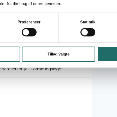
et fra din brug af deres tjenester.
Præferencer
Statistik
ect: tailoring training for young
Tillad valgte
agementspulje - Formidlingslegat