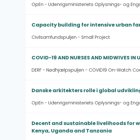
OpEn - Udenrigsministeriets Oplysnings- og Eng
Capacity building for intensive urban f
Civilsamfundspuljen - Small Project
COVID-19 AND NURSES AND MIDWIVES IN
DERF - Nødhjælpspuljen - COVID19 On-Watch Cou
Danske arkitekters rolle i global udviklin
OpEn - Udenrigsministeriets Oplysnings- og En
Decent and sustainable livelihoods for w
Kenya, Uganda and Tanzania