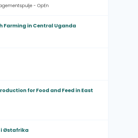
gagementspulje - OpEn
sh Farming in Central Uganda
Production for Food and Feed in East
i Østafrika