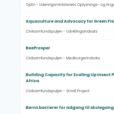
OpEn - Udenrigsministeriets Oplysnings- og En
Aquaculture and Advocacy for Green Fi
Civilsamfundspuljen - Udviklingsindsats
BeeProsper
Civilsamfundspuljen - Medborgerindsats
Building Capacity for Scaling Up Insect 
Africa
Civilsamfundspuljen - Small Project
Børns barrierer for adgang til skolegang 