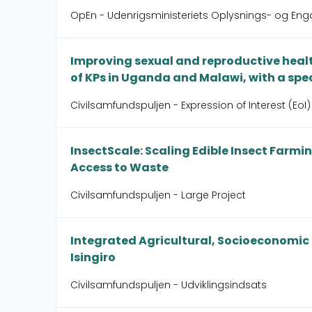
OpEn - Udenrigsministeriets Oplysnings- og En
Improving sexual and reproductive health
of KPs in Uganda and Malawi, with a spec
Civilsamfundspuljen - Expression of Interest (EoI)
InsectScale: Scaling Edible Insect Farm
Access to Waste
Civilsamfundspuljen - Large Project
Integrated Agricultural, Socioeconomi
Isingiro
Civilsamfundspuljen - Udviklingsindsats