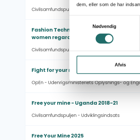
dem, eller som de har indsaml
Civilsamfundspuljen - Program (Koncept note)
Samtykkevalg
Nødvendig
Fashion Technology Training Centre, Proj
women regarding self-sufficiency
Civilsamfundspuljen - Små Indsatser
Afvis
Fight for your right Uganda
OpEn - Udenrigsministeriets Oplysnings- og Eng
Free your mine - Uganda 2018-21
Civilsamfundspuljen - Udviklingsindsats
Free Your Mine 2025