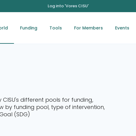
Log into 'Vores CISU'
orld
Funding
Tools
For Members
Events
y CISU's different pools for funding,
 by funding pool, type of intervention,
 Goal (SDG)