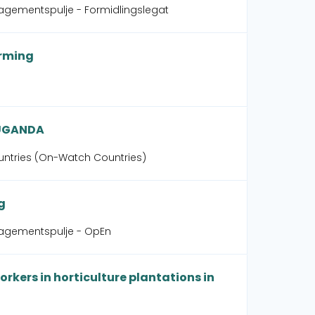
agementspulje - Formidlingslegat
arming
 UGANDA
ntries (On-Watch Countries)
g
gagementspulje - OpEn
orkers in horticulture plantations in